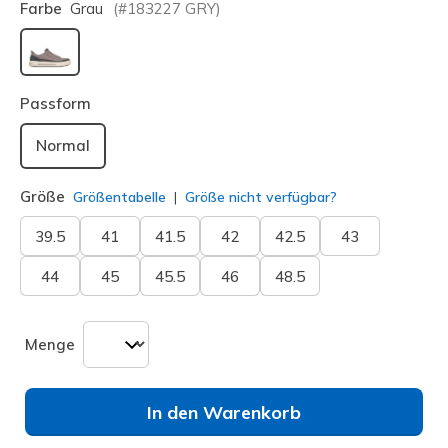
Farbe
Grau
(#
183227
GRY
)
ausgewählt
Passform
Normal
Größe
Größentabelle
Größe nicht verfügbar?
39.5
41
41.5
42
42.5
43
44
45
45.5
46
48.5
Menge
In den Warenkorb