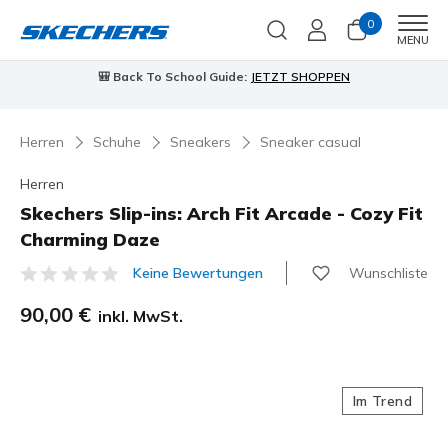
0
Men
MENU
🎒 Back To School Guide:
JETZT SHOPPEN
Herren
Schuhe
Sneakers
Sneaker casual
Herren
Skechers Slip-ins: Arch Fit Arcade - Cozy Fit
Charming Daze
Wunschliste
Keine Bewertungen
3,9 von 5 Kundenbewertungen
90,00 €
inkl. MwSt.
Im Trend