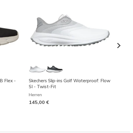
B Flex -
Skechers Slip-ins Golf Waterproof: Flow
Skeche
SI - Twist-Fit
Maste
Herren
Herren
145,00 €
85,00