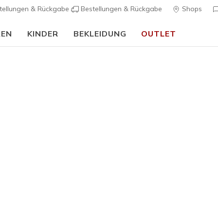
tellungen & Rückgabe
Bestellungen & Rückgabe
Shops
REN
KINDER
BEKLEIDUNG
OUTLET
90 Tage kostenlose Rückgabe
Jetzt anmelden
Herren
Skechers 
K
3,1 von 5 Kund
80,00 €
Farbe
Weiss
(#