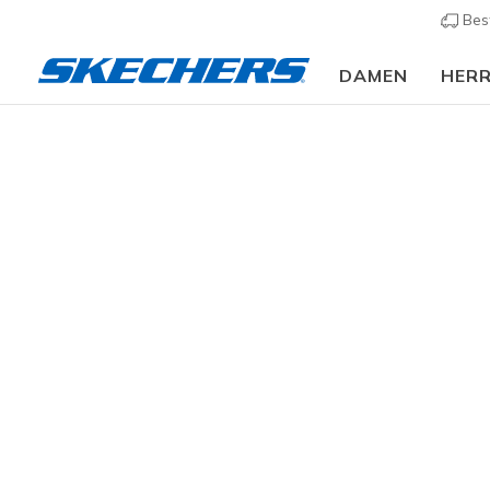
Bes
DAMEN
HER
Herren
Schuhe
Sneakers
Sneaker casual