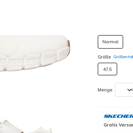
ausgewäh
Passform
Normal
Größe
Größentab
47.5
Menge
Gratis Versa