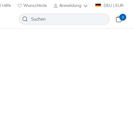
Hilfe
Wunschliste
Anmeldung
DEU | EUR
0
Slip-ins: BOBS B Flex 2.0
Wunschliste
eine Bewertungen
enbewertungen
inkl. MwSt.
118130
WHT
)