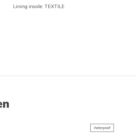
Lining insole: TEXTILE
en
Waterproof