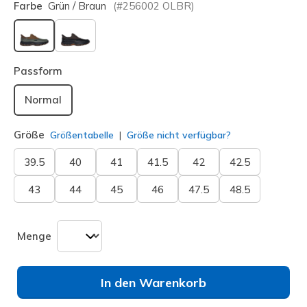
Farbe
Grün / Braun
(#
256002
OLBR
)
ausgewählt
Passform
Normal
Größe
Größentabelle
Größe nicht verfügbar?
39.5
40
41
41.5
42
42.5
43
44
45
46
47.5
48.5
Menge
In den Warenkorb