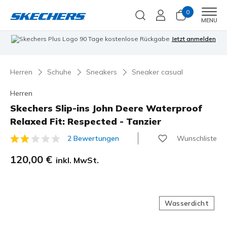
0
Men
MENU
90 Tage kostenlose Rückgabe
Jetzt anmelden
Herren
Schuhe
Sneakers
Sneaker casual
Herren
Skechers Slip-ins John Deere Waterproof
Relaxed Fit: Respected - Tanzier
Wunschliste
2 Bewertungen
3,4 von 5 Kundenbewertungen
120,00 €
inkl. MwSt.
Wasserdicht