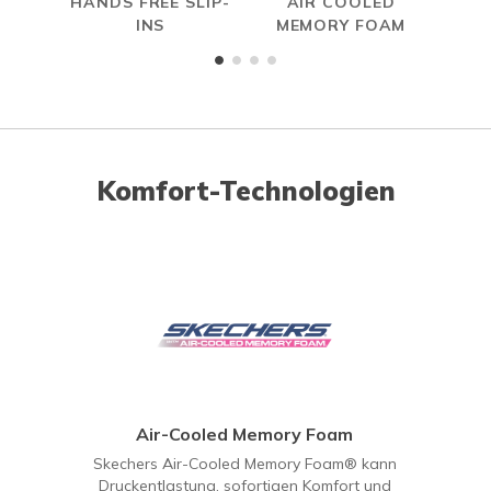
HANDS FREE SLIP-
AIR COOLED
R
INS
MEMORY FOAM
Komfort-Technologien
Air-Cooled Memory Foam
Skechers Air-Cooled Memory Foam® kann
Druckentlastung, sofortigen Komfort und