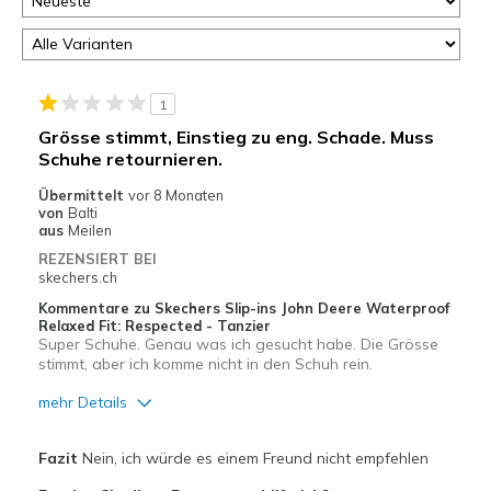
1
Grösse stimmt, Einstieg zu eng. Schade. Muss
Schuhe retournieren.
Übermittelt
vor 8 Monaten
von
Balti
aus
Meilen
REZENSIERT BEI
skechers.ch
Kommentare zu Skechers Slip-ins John Deere Waterproof
Relaxed Fit: Respected - Tanzier
Super Schuhe. Genau was ich gesucht habe. Die Grösse
stimmt, aber ich komme nicht in den Schuh rein.
mehr Details
Breite
Fühlen sich zu schmal an
Fazit
Nein, ich würde es einem Freund nicht empfehlen
Größe
Fühlt sich zu klein an