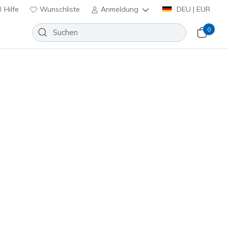
Hilfe
Wunschliste
Anmeldung
DEU | EUR
0
lip-ins: Recoil
Wunschliste
eine Bewertungen
nbewertungen
inkl. MwSt.
 Braun
(#
254204
BKBR
)