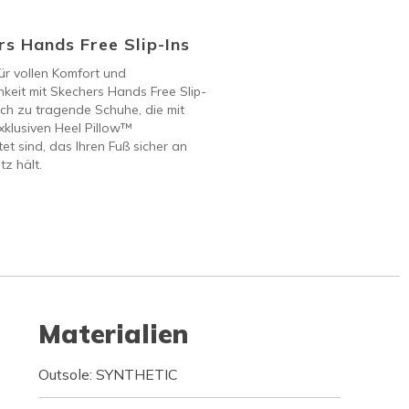
s Hands Free Slip-Ins
ür vollen Komfort und
keit mit Skechers Hands Free Slip-
ach zu tragende Schuhe, die mit
klusiven Heel Pillow™
et sind, das Ihren Fuß sicher an
tz hält.
Materialien
Outsole: SYNTHETIC