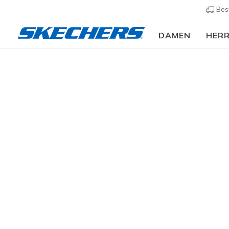
Bes
DAMEN
HER
Herren
Schuhe
Sneakers
Sneaker casual