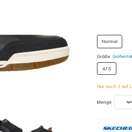
ausgewäh
Passform
Normal
Größe
Größentab
47.5
Nur noch 1 auf L
Menge