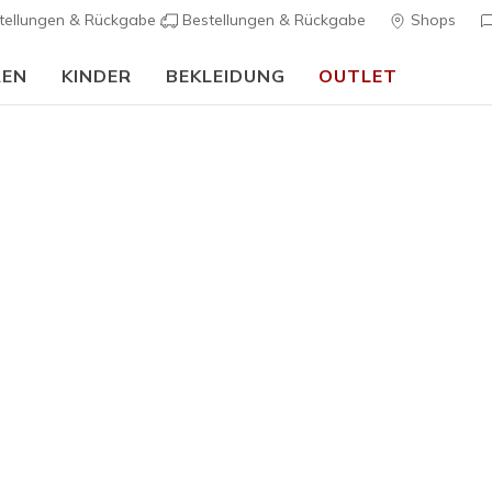
tellungen & Rückgabe
Bestellungen & Rückgabe
Shops
REN
KINDER
BEKLEIDUNG
OUTLET
🎒 Back To School Guide:
JETZT SHOPPEN
Herren
Skechers S
K
5 von 5 Kunde
85,00 €
Farbe
Schwarz /