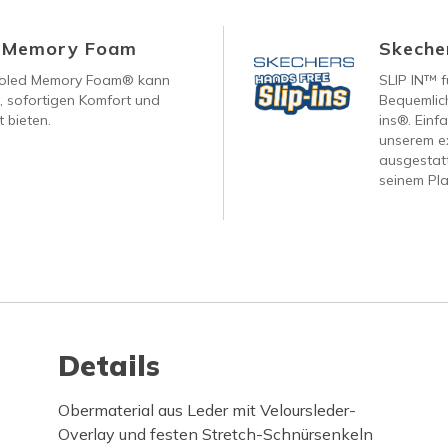
d Memory Foam
Skecher
ooled Memory Foam® kann
SLIP IN™ f
, sofortigen Komfort und
Bequemlich
 bieten.
ins®. Einf
unserem ex
ausgestatt
seinem Pla
Details
Obermaterial aus Leder mit Veloursleder-
Overlay und festen Stretch-Schnürsenkeln