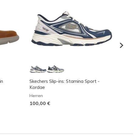
in
Skechers Slip-ins: Stamina Sport -
Skeche
Kordae
Herren
Herren
85,00
100,00 €