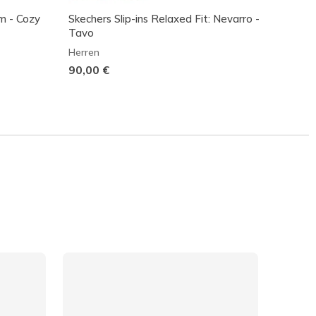
am - Cozy
Skechers Slip-ins Relaxed Fit: Nevarro -
Skeche
Tavo
Reocu
Herren
Herren
90,00 €
95,00