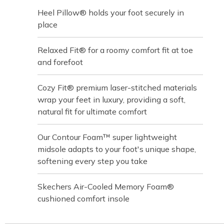
Heel Pillow® holds your foot securely in
place
Relaxed Fit® for a roomy comfort fit at toe
and forefoot
Cozy Fit® premium laser-stitched materials
wrap your feet in luxury, providing a soft,
natural fit for ultimate comfort
Our Contour Foam™ super lightweight
midsole adapts to your foot's unique shape,
softening every step you take
Skechers Air-Cooled Memory Foam®
cushioned comfort insole