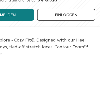
nd
und die Chance auf
5 € Rabatt
MELDEN
EINLOGGEN
plore - Cozy Fit®. Designed with our Heel
lays, tied-off stretch laces, Contour Foam™
e.