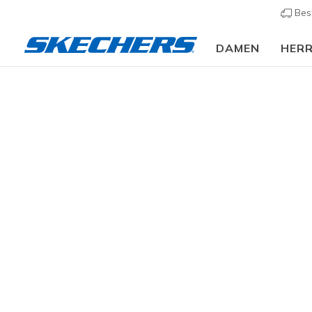
Bes
DAMEN
HER
Herren
Schuhe
Sneakers
Sneaker casual