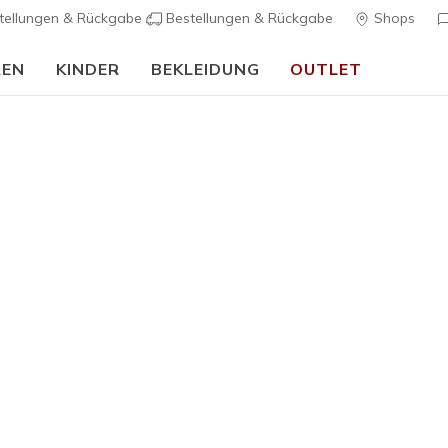
tellungen & Rückgabe
Bestellungen & Rückgabe
Shops
REN
KINDER
BEKLEIDUNG
OUTLET
🎒 Back To School Guide:
JETZT SHOPPEN
Herren
Skechers 
Explore - 
K
3,1 von 5 Kund
95,00 €