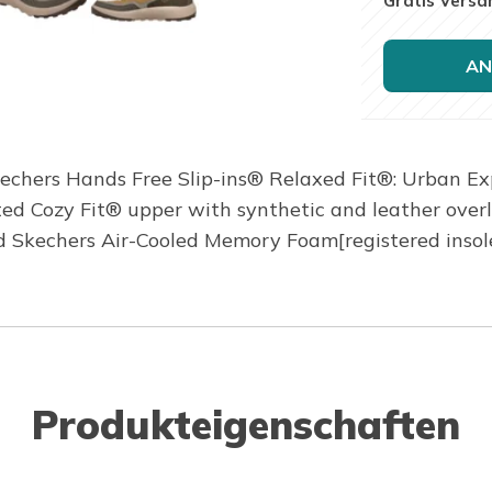
Gratis Versa
AN
kechers Hands Free Slip-ins® Relaxed Fit®: Urban Ex
lted Cozy Fit® upper with synthetic and leather over
d Skechers Air-Cooled Memory Foam[registered insol
Produkteigenschaften