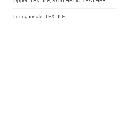
Upper: TEXTILE, SYNTHETIC, LEATHER
Lining insole: TEXTILE