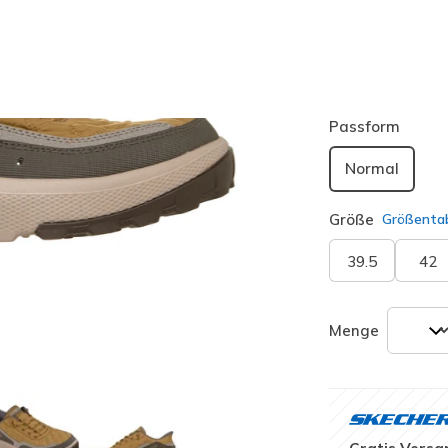
Farbe
Wheat
(
Passform
Normal
Größe
Größentab
39.5
42
Menge