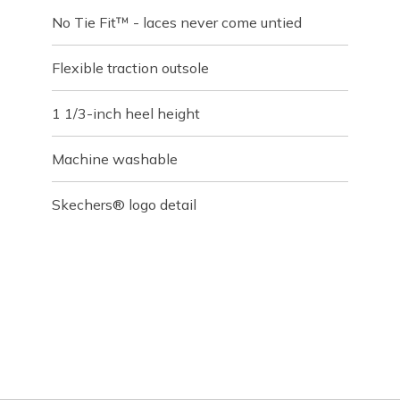
No Tie Fit™ - laces never come untied
Flexible traction outsole
1 1/3-inch heel height
Machine washable
Skechers® logo detail