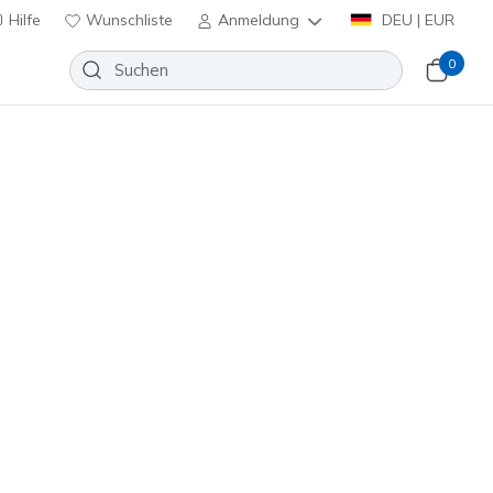
Hilfe
Wunschliste
Anmeldung
DEU | EUR
0
Slip-ins Relaxed Fit: Urban
Cozy Fit
Wunschliste
eine Bewertungen
enbewertungen
inkl. MwSt.