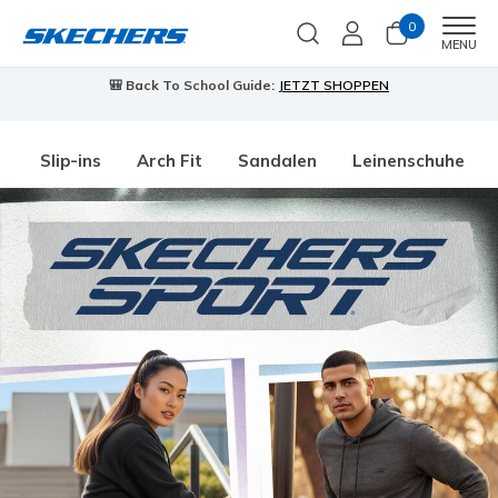
0
Men
MENU
🎒 Back To School Guide:
JETZT SHOPPEN
Slip-ins
Arch Fit
Sandalen
Leinenschuhe