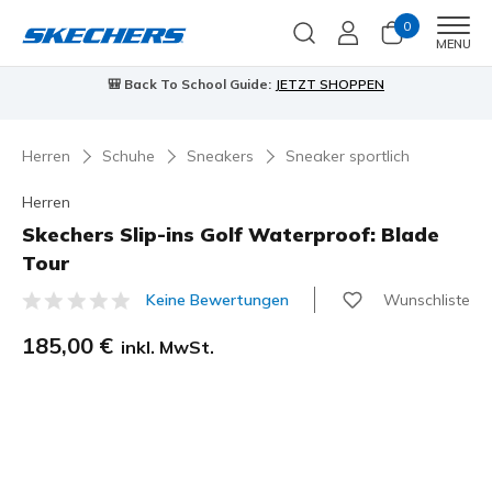
0
Men
MENU
N
90 Tage kostenlose Rückgabe
Jetzt a
Herren
Schuhe
Sneakers
Sneaker sportlich
Herren
Skechers Slip-ins Golf Waterproof: Blade
Tour
Wunschliste
Keine Bewertungen
5 von 5 Kundenbewertungen
185,00 €
inkl. MwSt.