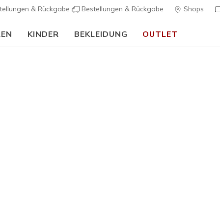
tellungen & Rückgabe
Bestellungen & Rückgabe
Shops
REN
KINDER
BEKLEIDUNG
OUTLET
90 Tage kostenlose Rückgabe
Jetzt anmelden
rch Fit
Sandalen
Leinensc