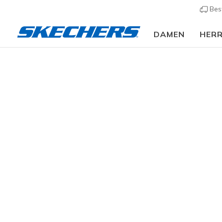
Bes
DAMEN
HER
Slip-ins
A