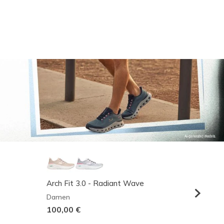
Arch Fit 3.0 - Radiant Wave
Relaxed
Damen
Herren
100,00 €
95,00 