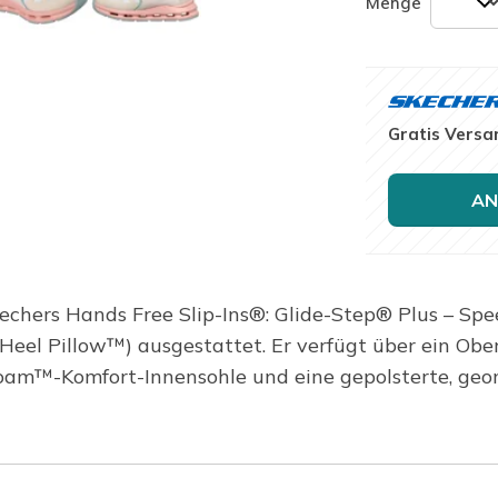
Menge
Gratis Versa
AN
hers Hands Free Slip-Ins®: Glide-Step® Plus – Speed
Heel Pillow™) ausgestattet. Er verfügt über ein Ob
oam™-Komfort-Innensohle und eine gepolsterte, geo