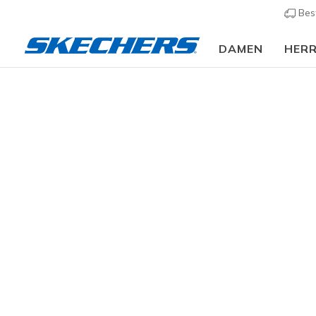
Bes
DAMEN
HER
Kinder
Mädchen
Sneaker