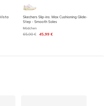
 Vista
Skechers Slip-ins: Max Cushioning Glide-
Skecher
Step - Smooth Soles
Bunge
Mädchen
Mädch
Reduziert von
65,00 €
auf
45,99 €
60,00