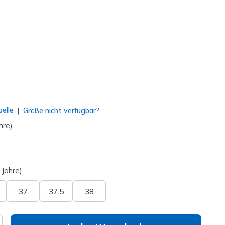
g
(#
304003L
MULT
)
lt
elle
Größe nicht verfügbar?
hre)
 Jahre)
37
37.5
38