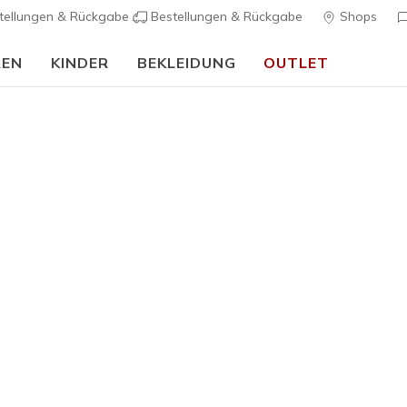
tellungen & Rückgabe
Bestellungen & Rückgabe
Shops
REN
KINDER
BEKLEIDUNG
OUTLET
🎒 Back To School Guide:
JETZT SHOPPEN
Mädchen
Web Special
Skechers 
Boost
K
5 von 5 Kunde
75,00 €