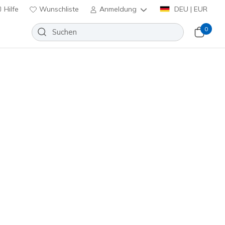
Hilfe
Wunschliste
Anmeldung
DEU | EUR
0
Slip-ins: Glide-Step Plus - Speed
Wunschliste
eine Bewertungen
nbewertungen
inkl. MwSt.