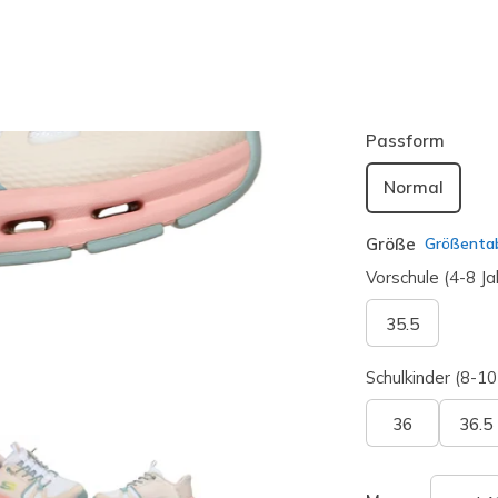
Farbe
Mehrfarbi
ausgewäh
Passform
Normal
Größe
Größentab
Vorschule (4-8 Ja
35.5
Schulkinder (8-10
36
36.5