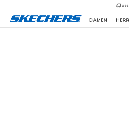
Bes
DAMEN
HER
GoWal
GRÖSSE
Entdecke 
– unsere G
Dämpfung f
PASSFORM
Wochenend
FARBE
26 ergebn
STYLE