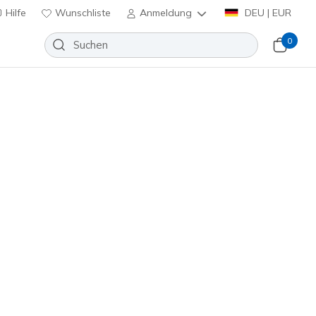
Hilfe
Wunschliste
Anmeldung
DEU | EUR
0
-Sneakern bis zu Schnürschuhen
t Technologie
und Goga Mat
r beim
Sortieren nach