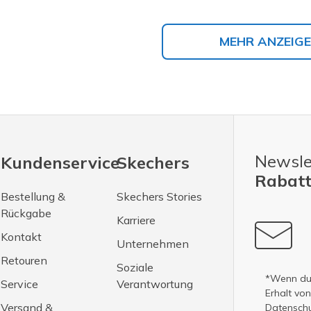
MEHR ANZEIG
Newsle
Kundenservice
Skechers
Rabatt
Bestellung &
Skechers Stories
Rückgabe
Karriere
Kontakt
Unternehmen
Retouren
Soziale
*Wenn du 
Service
Verantwortung
Erhalt vo
Versand &
Datenschut