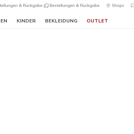
tellungen & Rückgabe
Bestellungen & Rückgabe
Shops
REN
KINDER
BEKLEIDUNG
OUTLET
🎒 Back To School Guide:
JETZT SHOPPEN
k Kollektion für Herren
Skechers
GOWalk
Wanderschuhe für Herren. Von leichten Slip-on
OWalk Herrenkollektion bietet Komfort und Leistung. Mit
Arch Fi
ür reaktionsfreudige Unterstützung, ob auf dem Arbeitsweg ode
spaziergang.
isse