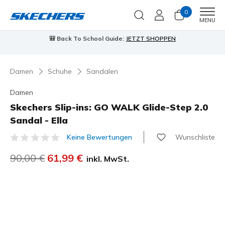
0
Men
MENU
90 Tage kostenlose Rückgabe
Jetzt anmelden
Damen
Schuhe
Sandalen
Damen
Skechers Slip-ins: GO WALK Glide-Step 2.0
Sandal - Ella
Wunschliste
Keine Bewertungen
5 von 5 Kundenbewertungen
Reduziert von
90,00 €
auf
61,99 €
inkl. MwSt.