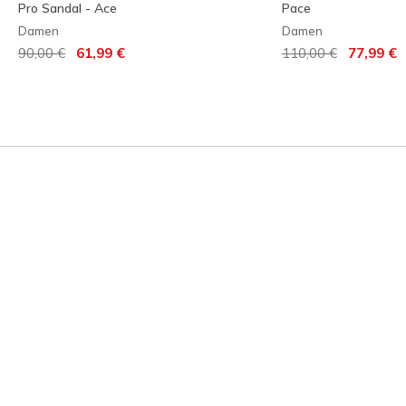
Pro Sandal - Ace
Pace
Damen
Damen
Reduziert von
auf
Reduziert von
auf
90,00 €
61,99 €
110,00 €
77,99 €