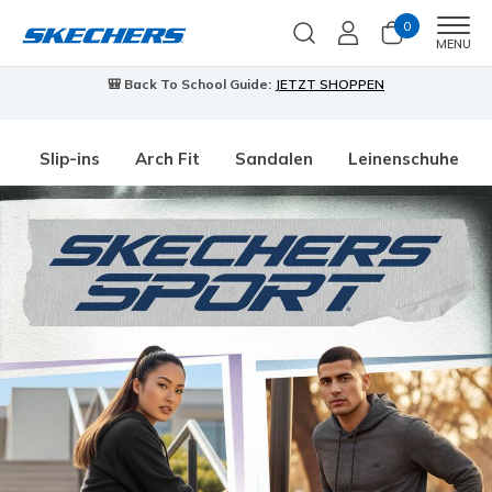
0
Men
MENU
🎒 Back To School Guide:
JETZT SHOPPEN
Slip-ins
Arch Fit
Sandalen
Leinenschuhe