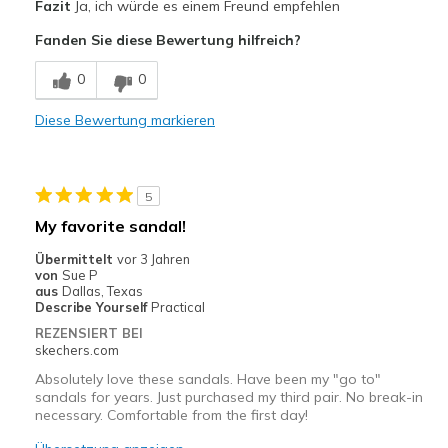
Fazit
Ja, ich würde es einem Freund empfehlen
Attractive Design
Fanden Sie diese Bewertung hilfreich?
Breathe Well
0
0
Comfortable
Diese Bewertung markieren
Durable
Stylish
5
Geeignete Verwendung
My favorite sandal!
Casual Wear
Übermittelt
vor 3 Jahren
von
Sue P
Going Out
aus
Dallas, Texas
Describe Yourself
Practical
Travel
REZENSIERT BEI
skechers.com
Width
Feels true to width
Absolutely love these sandals. Have been my "go to"
Sizing
Feels true to size
sandals for years. Just purchased my third pair. No break-in
necessary. Comfortable from the first day!
View On Shoes
I'm Into Shoes