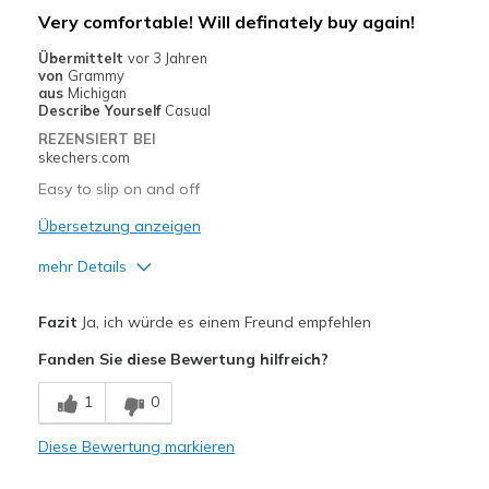
Width
Feels true to width
Very comfortable! Will definately buy again!
Sizing
Feels true to size
Übermittelt
vor 3 Jahren
View On Shoes
I'm Into Shoes
von
Grammy
aus
Michigan
Describe Yourself
Casual
REZENSIERT BEI
skechers.com
Easy to slip on and off
Übersetzung anzeigen
mehr Details
Vorteile
Fazit
Ja, ich würde es einem Freund empfehlen
Attractive Design
Fanden Sie diese Bewertung hilfreich?
Breathe Well
1
0
Comfortable
Diese Bewertung markieren
Durable