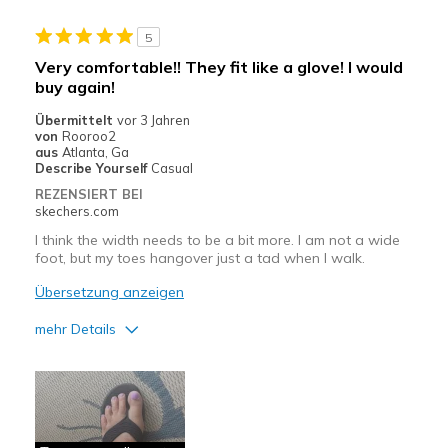
Stylish
5
Geeignete Verwendung
Very comfortable!! They fit like a glove! I would
buy again!
Casual Wear
Übermittelt
vor 3 Jahren
Travel
von
Rooroo2
aus
Atlanta, Ga
Width
Describe Yourself
Casual
Feels true to width
Sizing
Feels true to size
REZENSIERT BEI
skechers.com
View On Shoes
Shoes are for Wearing
I think the width needs to be a bit more. I am not a wide
foot, but my toes hangover just a tad when I walk.
Übersetzung anzeigen
mehr Details
Vorteile
Comfortable
Geeignete Verwendung