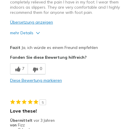
completely relieved the pain I have in my foot. I wear them
indoors as slippers. They are very comfortable and I highly
recommend them for anyone with foot pain.
Übersetzung anzeigen
mehr Details
Vorteile
Fazit
Ja, ich würde es einem Freund empfehlen
Attractive Design
Fanden Sie diese Bewertung hilfreich?
Comfortable
7
0
Durable
Diese Bewertung markieren
Stylish
Geeignete Verwendung
5
Casual Wear
Love these!
Going Out
Übermittelt
vor 3 Jahren
von
Fizz
Travel