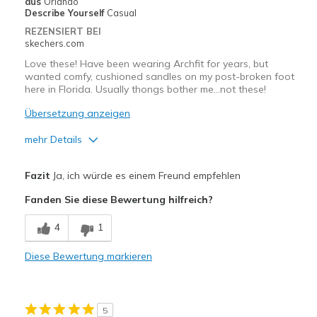
aus
Orlando
Describe Yourself
Casual
Width
Feels true to width
REZENSIERT BEI
skechers.com
Sizing
Feels true to size
View On Shoes
Shoes are for Wearing
Love these! Have been wearing Archfit for years, but
wanted comfy, cushioned sandles on my post-broken foot
here in Florida. Usually thongs bother me...not these!
Übersetzung anzeigen
mehr Details
Vorteile
Fazit
Ja, ich würde es einem Freund empfehlen
Comfortable
Fanden Sie diese Bewertung hilfreich?
Stylish
4
1
Geeignete Verwendung
Diese Bewertung markieren
Casual Wear
Travel
5