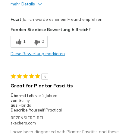
mehr Details
Vorteile
Fazit
Ja, ich würde es einem Freund empfehlen
Attractive Design
Fanden Sie diese Bewertung hilfreich?
Breathe Well
1
0
Comfortable
Diese Bewertung markieren
Durable
Geeignete Verwendung
5
Casual Wear
Great for Plantar Fasciitis
Travel
Übermittelt
vor 2 Jahren
von
Sunny
Width
Feels true to width
aus
Florida
Describe Yourself
Practical
Sizing
Feels true to size
REZENSIERT BEI
View On Shoes
I'm Into Shoes
skechers.com
I have been diagnosed with Plantar Fasciitis and these