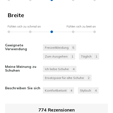
Breite
Fühlen sich zu schmal an
Fühlen sich zu breit an
Geeignete
Freizeitkleidung
5
Verwendung
Zum Ausgehen
1
Täglich
1
Meine Meinung zu
Ich liebe Schuhe
4
Schuhen
Ersatzpaar für alte Schuhe
2
Beschreiben Sie sich
Komfortbetont
4
Stylisch
4
774 Rezensionen