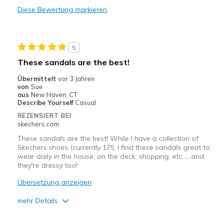
Diese Bewertung markieren
Durable
I love this shoe. Very comfortable
5
Stylish
These sandals are the best!
Geeignete Verwendung
Übermittelt
vor 3 Jahren
von
Sue
Casual Wear
aus
New Haven, CT
Describe Yourself
Casual
Travel
REZENSIERT BEI
skechers.com
Width
Feels true to width
These sandals are the best! While I have a collection of
View On Shoes
I'm Into Shoes
Skechers shoes (currently 17!), I find these sandals great to
wear daily in the house, on the deck, shopping, etc……and,
they're dressy too!
Übersetzung anzeigen
mehr Details
Vorteile