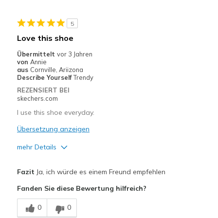
5
Love this shoe
Übermittelt
vor 3 Jahren
von
Annie
aus
Cornville, Ariizona
Describe Yourself
Trendy
REZENSIERT BEI
skechers.com
I use this shoe everyday.
Übersetzung anzeigen
mehr Details
Vorteile
Fazit
Ja, ich würde es einem Freund empfehlen
Attractive Design
Fanden Sie diese Bewertung hilfreich?
Breathe Well
0
0
Comfortable