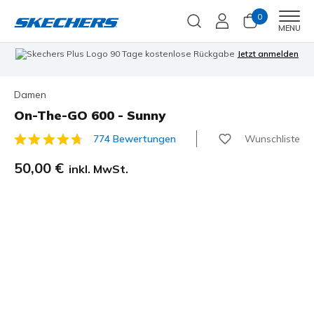
0
Men
MENU
90 Tage kostenlose Rückgabe
Jetzt anmelden
Damen
On-The-GO 600 - Sunny
Wunschliste
774 Bewertungen
3,2 von 5 Kundenbewertungen
50,00 €
inkl. MwSt.