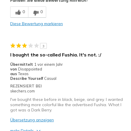
Fanden Sie diese Bewertung hilfreich?
Hübsch
0
0
Leicht
Diese Bewertung markieren
Stoßdämpfend
Geeignete Verwendung
3
Freizeitkleidung
I bought the so-called Fushia. It's not. :/
Breite
Passen genau
Übermittelt
1 vor einem Jahr
von
Disappointed
Größe
Passt genau
aus
Texas
Meine Meinung zu Schuhen
Ich liebe Schuhe
Describe Yourself
Casual
REZENSIERT BEI
skechers.com
I've bought these before in black, beige, and grey. I wanted
something more colorful like the advertised Fushia. What I
got was a Dark Berry.
Übersetzung anzeigen
mehr Details