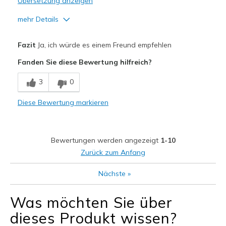
Übersetzung anzeigen
mehr Details
Vorteile
Fazit
Ja, ich würde es einem Freund empfehlen
Attractive Design
Fanden Sie diese Bewertung hilfreich?
Breathe Well
3
0
Comfortable
Diese Bewertung markieren
Durable
Stylish
Bewertungen werden angezeigt
1-10
Geeignete Verwendung
Zurück zum Anfang
Casual Wear
Nächste
»
Width
Feels true to width
Was möchten Sie über
Sizing
Feels true to size
dieses Produkt wissen?
View On Shoes
Shoes are for Wearing