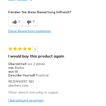
Vorteile
Fanden Sie diese Bewertung hilfreich?
Attractive Design
2
0
Comfortable
Diese Bewertung markieren
Durable
Geeignete Verwendung
5
Casual Wear
I would buy this product again
Width
Feels true to width
Übermittelt
vor 2 Jahren
Sizing
Feels true to size
von
Barbie
aus
MI
View On Shoes
Shoes are for Wearing
Describe Yourself
Practical
REZENSIERT BEI
skechers.com
Wear almost everyday in supper
Übersetzung anzeigen