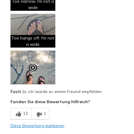
Too narrow, I'm not a
Casual Wear
wide
Width
Feels too narrow
Sizing
Feels true to size
View On Shoes
Shoes are for Wearing
Toe hangs off. I'm not
a wide
Fazit
Ja, ich würde es einem Freund empfehlen
Fanden Sie diese Bewertung hilfreich?
13
1
Diese Bewertung markieren