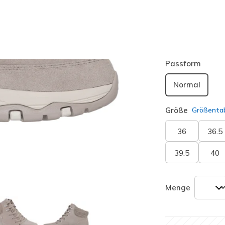
Farbe
Natur
(#
ausgewäh
Passform
Normal
Größe
Größentab
36
36.5
39.5
40
Menge