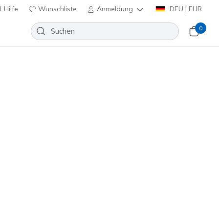
Hilfe
Wunschliste
Anmeldung
DEU | EUR
0
Slip-ins Waterproof Relaxed Fit:
Snow Breeze
Wunschliste
 Bewertungen
nbewertungen
€
inkl. MwSt.