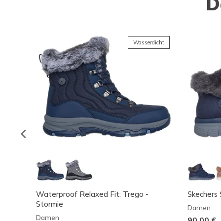
D
Wasserdicht
Waterproof Relaxed Fit: Trego -
Skechers S
Stormie
Damen
Damen
90,00 €