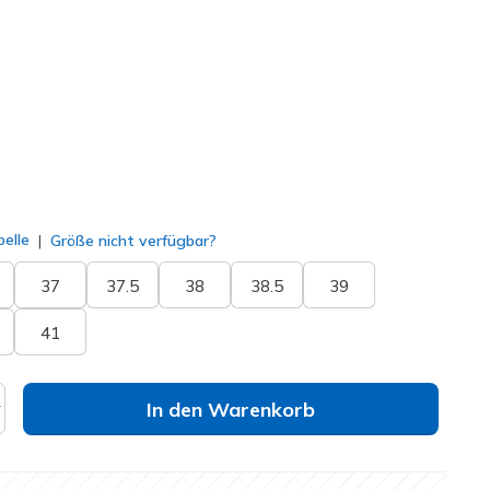
167894
TPE
)
lt
elle
Größe nicht verfügbar?
37
37.5
38
38.5
39
41
In den Warenkorb