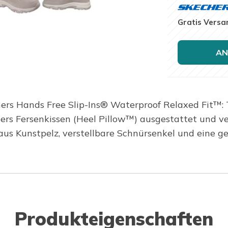
Gratis Versa
AN
ers Hands Free Slip-Ins® Waterproof Relaxed Fit™: 
hers Fersenkissen (Heel Pillow™) ausgestattet und v
r aus Kunstpelz, verstellbare Schnürsenkel und eine
Produkteigenschaften