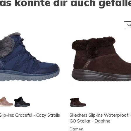
as könnte dir auch gefall
Wa
lip-ins: Graceful - Cozy Strolls
Skechers Slip-ins Waterproof:
GO Stellar - Daphne
Damen