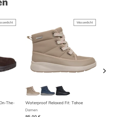
en
sserdicht
Wasserdicht
 On-The-
Waterproof Relaxed Fit: Tahoe
On-The
Damen
Dame
95,00 €
Reduz
75,00