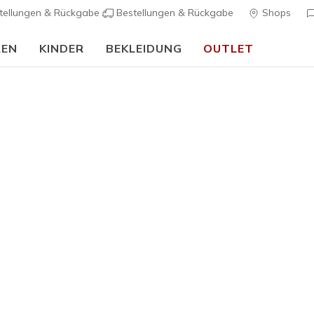
tellungen & Rückgabe
Bestellungen & Rückgabe
Shops
REN
KINDER
BEKLEIDUNG
OUTLET
90 Tage kostenlose Rückgabe
Jetzt anmelden
Damen
Wasserdicht
Skechers 
Trego - 
3
5 von 5 Kunde
115,00 