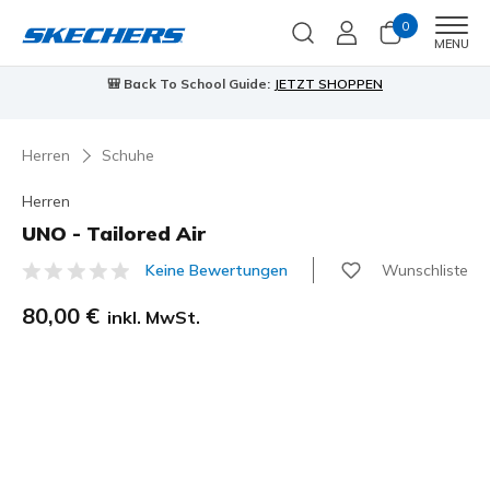
0
Men
MENU
🎒 Back To School Guide:
JETZT SHOPPEN
Herren
Schuhe
Herren
UNO - Tailored Air
Wunschliste
Keine Bewertungen
4,4 von 5 Kundenbewertungen
80,00 €
inkl. MwSt.