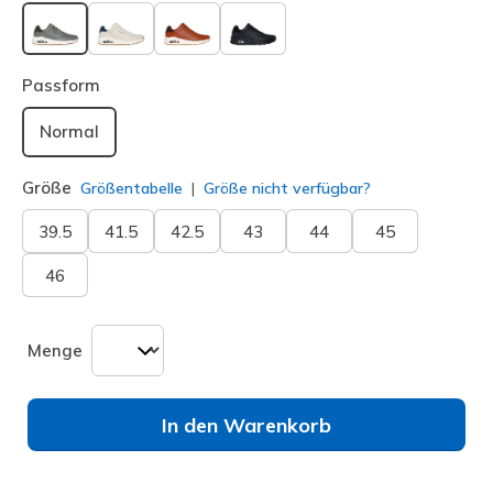
ausgewählt
Passform
Normal
Größe
Größentabelle
Größe nicht verfügbar?
39.5
41.5
42.5
43
44
45
46
Menge
In den Warenkorb