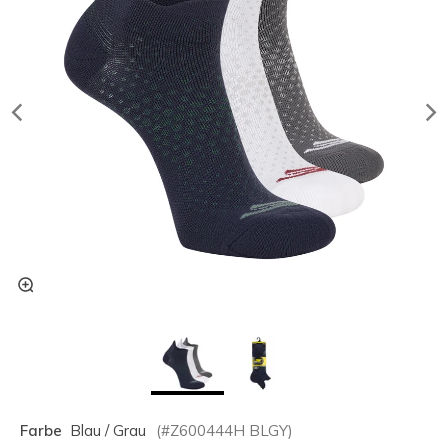
Farbe
Blau / Grau
(#
Z600444H
BLGY
)