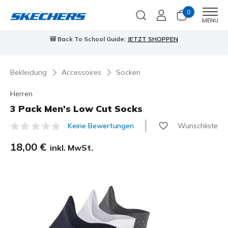
0
Men
MENU
🎒 Back To School Guide:
JETZT SHOPPEN
Bekleidung
Accessoires
Socken
Herren
3 Pack Men's Low Cut Socks
Wunschliste
Keine Bewertungen
3,5 von 5 Kundenbewertungen
18,00 €
inkl. MwSt.