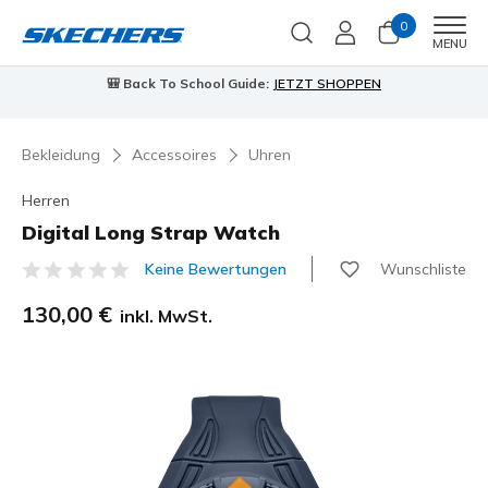
0
Men
MENU
90 Tage kostenlose Rückgabe
Jetzt anmelden
Bekleidung
Accessoires
Uhren
Herren
Digital Long Strap Watch
Wunschliste
Keine Bewertungen
4,3 von 5 Kundenbewertungen
130,00 €
inkl. MwSt.