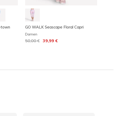
Uptown
GO WALK Seascape Floral Capri
GO SC
Damen
Dame
Reduziert von
50,00 €
auf
39,99 €
Reduz
60,00