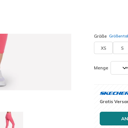
Farbe
Grau / Ro
ausgewäh
Größe
Größentab
XS
S
Menge
Gratis Versa
AN