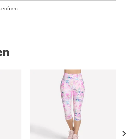
tenform
en