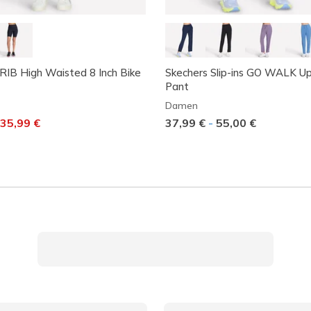
IB High Waisted 8 Inch Bike
Skechers Slip-ins GO WALK 
Pant
Damen
t von
uf
35,99 €
37,99 €
-
55,00 €