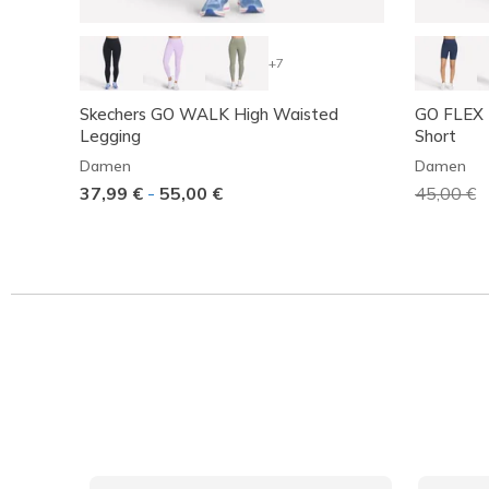
+7
Skechers GO WALK High Waisted
GO FLEX R
Legging
Short
Damen
Damen
37,99 €
-
55,00 €
Reduzier
45,00 €
a