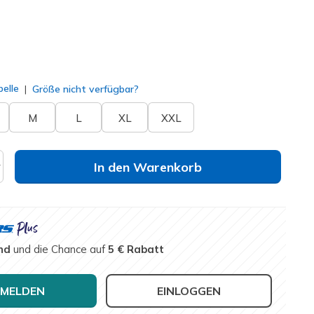
t
(#
LG105
TPCL
)
lt
elle
Größe nicht verfügbar?
M
L
XL
XXL
In den Warenkorb
nd
und die Chance auf
5 € Rabatt
MELDEN
EINLOGGEN