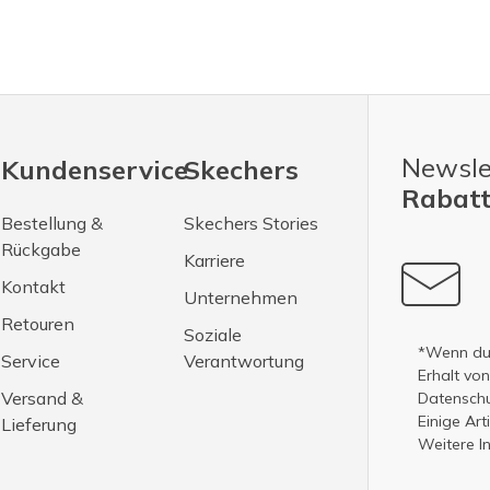
Newsle
Kundenservice
Skechers
Rabatt
Bestellung &
Skechers Stories
Rückgabe
Karriere
Kontakt
Unternehmen
Retouren
Soziale
*Wenn du 
Service
Verantwortung
Erhalt vo
Versand &
Datenschut
Einige Ar
Lieferung
Weitere I