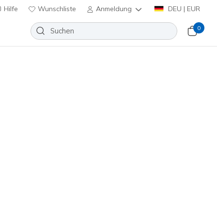
Hilfe
Wunschliste
Anmeldung
DEU | EUR
0
ce Fleece Jogger
Wunschliste
eine Bewertungen
nbewertungen
inkl. MwSt.
T166
CHAR
)