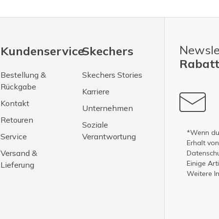
Newsle
Kundenservice
Skechers
Rabatt
Bestellung &
Skechers Stories
Rückgabe
Karriere
Kontakt
Unternehmen
Retouren
Soziale
*Wenn du 
Service
Verantwortung
Erhalt vo
Versand &
Datenschut
Einige Ar
Lieferung
Weitere I