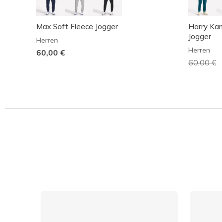
Max Soft Fleece Jogger
Harry Ka
Jogger
Herren
Herren
60,00 €
Reduzier
60,00 €
a