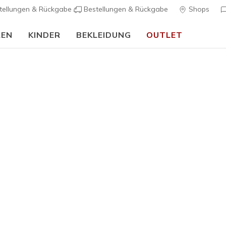
tellungen & Rückgabe
Bestellungen & Rückgabe
Shops
REN
KINDER
BEKLEIDUNG
OUTLET
🎒 Back To School Guide:
JETZT SHOPPEN
Herren
Performan
K
5 von 5 Kunde
70,00 €
Farbe
Grau
(#
P