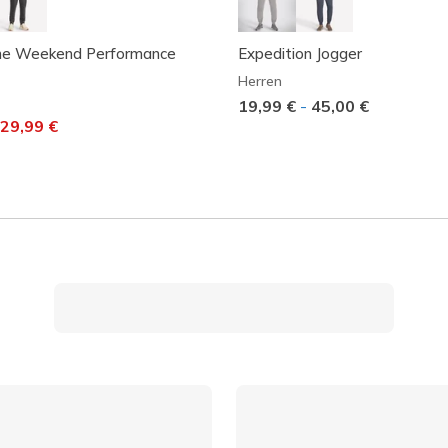
ne Weekend Performance
Expedition Jogger
Herren
19,99 €
-
45,00 €
t von
uf
29,99 €