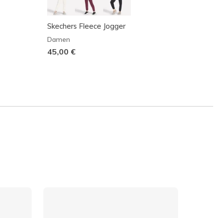
Skechers Fleece Jogger
SKECH
Damen
Herren
45,00 €
59,99