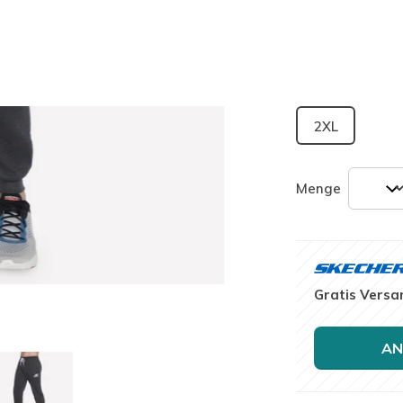
ausgewäh
Größe
Größentab
2XL
Menge
Gratis Versa
AN