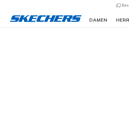
Bes
DAMEN
HER
Bekleidung
Damen
Jacken & Mäntel