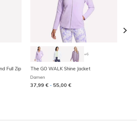
+6
 Full Zip
The GO WALK Shine Jacket
GO SH
Damen
Dame
37,99 €
-
55,00 €
39,99