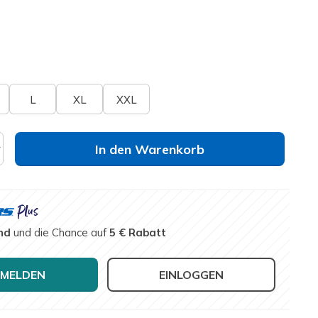
lt
elle
Größe nicht verfügbar?
L
XL
XXL
In den Warenkorb
nd
und die Chance auf
5 € Rabatt
MELDEN
EINLOGGEN