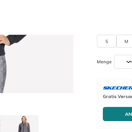
ausgewäh
Größe
Größentab
S
M
Menge
Gratis Versa
AN