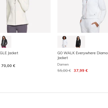
LE Jacket
GO WALK Everywhere Diamond
Jacket
Damen
-
70,00 €
Reduziert von
55,00 €
auf
37,99 €