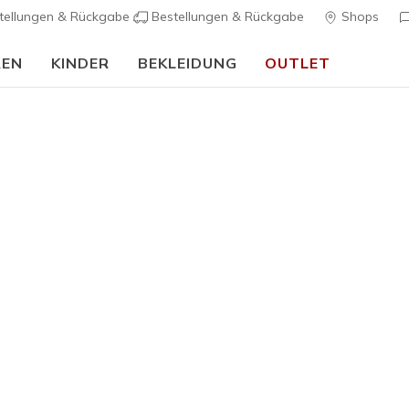
tellungen & Rückgabe
Bestellungen & Rückgabe
Shops
REN
KINDER
BEKLEIDUNG
OUTLET
🎒 Back To School Guide:
JETZT SHOPPEN
Damen
Skech-Lit
K
3,4 von 5 Kund
65,00 €
Farbe
Weiss / 