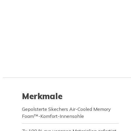
Merkmale
Gepolsterte Skechers Air-Cooled Memory
Foam™-Komfort-Innensohle
Zu 100 % aus veganen Materialien gefertigt