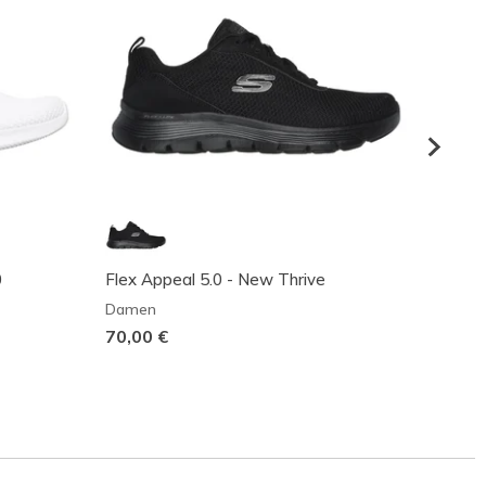
0
Flex Appeal 5.0 - New Thrive
BOBS S
Damen
Dame
70,00 €
60,00