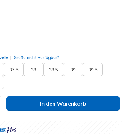
lt
elle
Größe nicht verfügbar?
37.5
38
38.5
39
39.5
In den Warenkorb