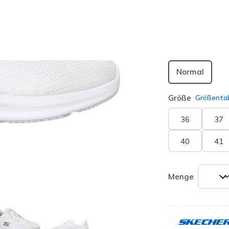
ausgewäh
Passform
Normal
Größe
Größentab
36
37
40
41
Menge