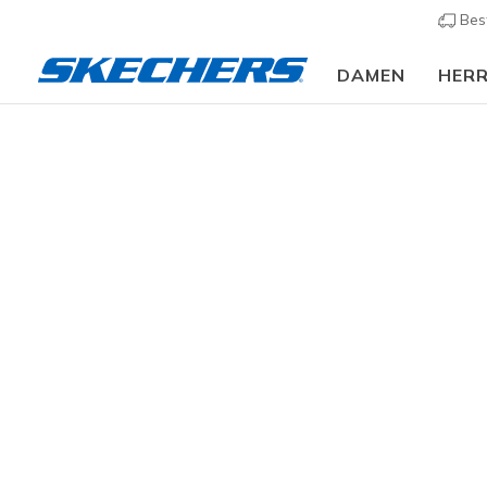
Bes
DAMEN
HER
Damen
Schuhe
Sneakers
Sneaker casual