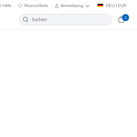
Hilfe
Wunschliste
Anmeldung
DEU | EUR
0
e Pro 2.0 - Smooth Path
Wunschliste
eine Bewertungen
enbewertungen
inkl. MwSt.
Schwarz
(#
150628
WBK
)