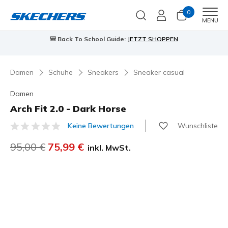
0
Men
MENU
🎒 Back To School Guide:
JETZT SHOPPEN
Damen
Schuhe
Sneakers
Sneaker casual
Damen
Arch Fit 2.0 - Dark Horse
Wunschliste
Keine Bewertungen
4,5 von 5 Kundenbewertungen
Reduziert von
95,00 €
auf
75,99 €
inkl. MwSt.