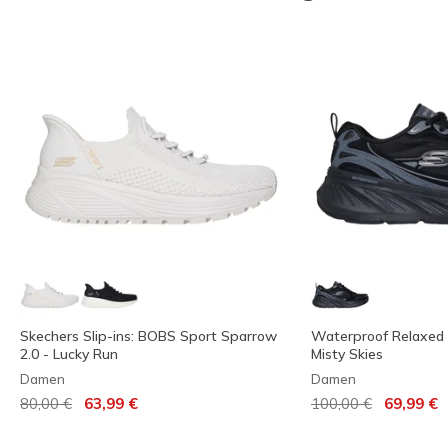
Skechers Slip-ins: BOBS Sport Sparrow
Waterproof Relaxed F
2.0 - Lucky Run
Misty Skies
Damen
Damen
Reduziert von
auf
Reduziert von
auf
80,00 €
63,99 €
100,00 €
69,99 €