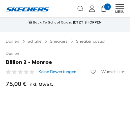
0
Men
MENU
🎒 Back To School Guide:
JETZT SHOPPEN
Damen
Schuhe
Sneakers
Sneaker casual
Damen
Billion 2 - Monroe
Wunschliste
Keine Bewertungen
4,3 von 5 Kundenbewertungen
75,00 €
inkl. MwSt.