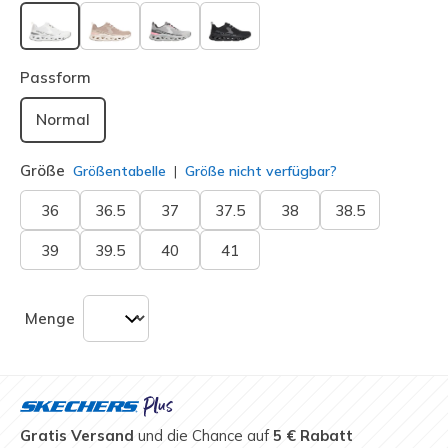
ausgewählt
Passform
Normal
Größe
Größentabelle
Größe nicht verfügbar?
36
36.5
37
37.5
38
38.5
39
39.5
40
41
Menge
Gratis Versand
und die Chance auf
5 € Rabatt