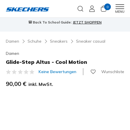
0
Men
MENU
🎒 Back To School Guide:
JETZT SHOPPEN
Damen
Schuhe
Sneakers
Sneaker casual
Damen
Glide-Step Altus - Cool Motion
Wunschliste
Keine Bewertungen
4 von 5 Kundenbewertungen
90,00 €
inkl. MwSt.