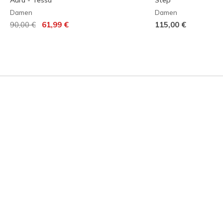
Aura - Tessa
Step
Damen
Damen
Reduziert von
auf
90,00 €
61,99 €
115,00 €