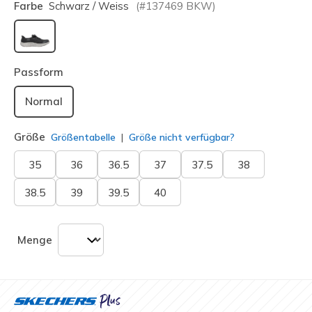
Farbe
Schwarz / Weiss
(#
137469
BKW
)
ausgewählt
Passform
Normal
Größe
Größentabelle
Größe nicht verfügbar?
35
36
36.5
37
37.5
38
38.5
39
39.5
40
Menge