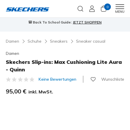
0
Men
MENU
🎒 Back To School Guide:
JETZT SHOPPEN
Damen
Schuhe
Sneakers
Sneaker casual
Damen
Skechers Slip-ins: Max Cushioning Lite Aura
- Quinn
Wunschliste
Keine Bewertungen
5 von 5 Kundenbewertungen
95,00 €
inkl. MwSt.