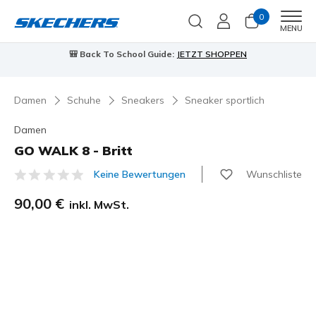
0
Men
MENU
90 Tage kostenlose Rückgabe
Jetzt anmelden
Damen
Schuhe
Sneakers
Sneaker sportlich
Damen
GO WALK 8 - Britt
Wunschliste
Keine Bewertungen
4,8 von 5 Kundenbewertungen
90,00 €
inkl. MwSt.