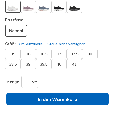
ausgewählt
Passform
Normal
Größe
Größentabelle
Größe nicht verfügbar?
35
36
36.5
37
37.5
38
38.5
39
39.5
40
41
Menge
In den Warenkorb