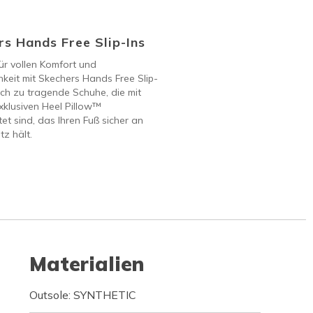
s Hands Free Slip-Ins
ür vollen Komfort und
keit mit Skechers Hands Free Slip-
ach zu tragende Schuhe, die mit
klusiven Heel Pillow™
et sind, das Ihren Fuß sicher an
tz hält.
Materialien
Outsole: SYNTHETIC