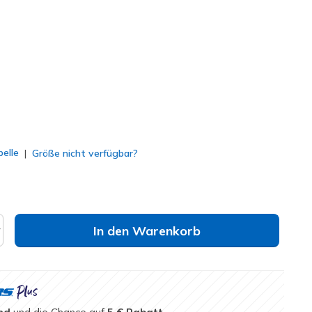
u
(#
168051
DKTP
)
lt
elle
Größe nicht verfügbar?
In den Warenkorb