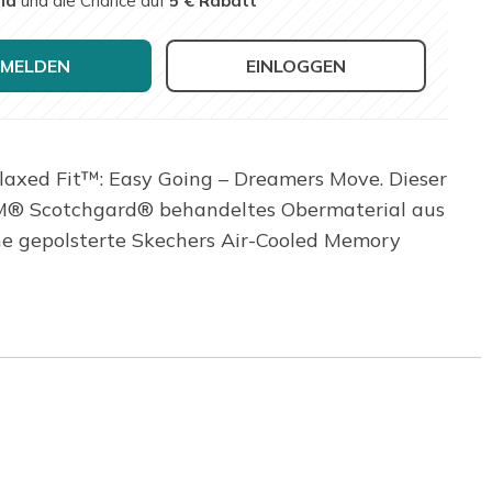
nd
und die Chance auf
5 € Rabatt
MELDEN
EINLOGGEN
laxed Fit™: Easy Going – Dreamers Move. Dieser
 3M® Scotchgard® behandeltes Obermaterial aus
ne gepolsterte Skechers Air-Cooled Memory