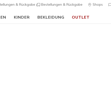
tellungen & Rückgabe
Bestellungen & Rückgabe
Shops
REN
KINDER
BEKLEIDUNG
OUTLET
Damen
Skechers 
Dreamers
5
4,9 von 5 Kund
110,00 