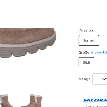
Farbe
Dark Gra
ausgewäh
Passform
Normal
Größe
Größentab
36.5
Menge