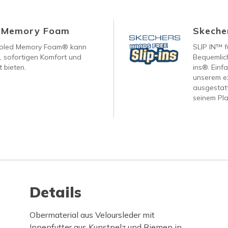
d Memory Foam
Skecher
ooled Memory Foam® kann
SLIP IN™ f
, sofortigen Komfort und
Bequemlich
 bieten.
ins®. Einf
unserem ex
ausgestatt
seinem Pla
Details
Obermaterial aus Veloursleder mit
Innenfutter aus Kunstpelz und Riemen in