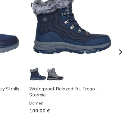
zy Strolls
Waterproof Relaxed Fit: Trego -
Skeche
Stormie
Cozy M
Damen
Dame
100,00 €
80,00