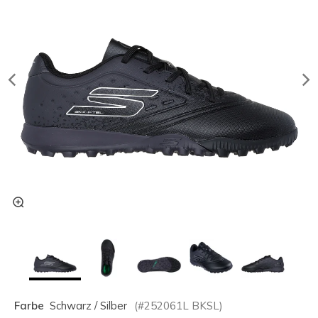
Farbe
Schwarz / Silber
(#
252061L
BKSL
)