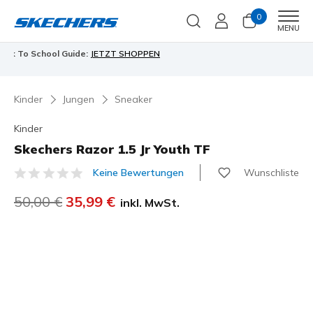
0
Men
MENU
90 Tage kostenlose Rückgabe
Jetzt anmelden
Kinder
Jungen
Sneaker
Kinder
Skechers Razor 1.5 Jr Youth TF
Wunschliste
Keine Bewertungen
4,6 von 5 Kundenbewertungen
Reduziert von
50,00 €
auf
35,99 €
inkl. MwSt.