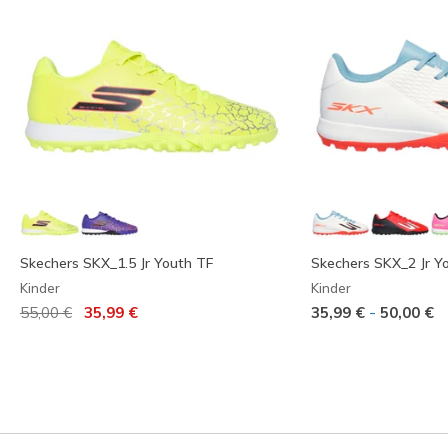
Skechers SKX_1.5 Jr Youth TF
Skechers SKX_2 Jr Y
Kinder
Kinder
Reduziert von
auf
-
55,00 €
35,99 €
35,99 €
50,00 €