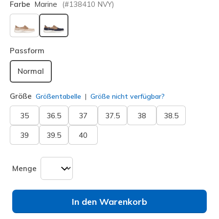
Farbe
Marine
(#
138410
NVY
)
ausgewählt
Passform
Normal
Größe
Größentabelle
Größe nicht verfügbar?
35
36.5
37
37.5
38
38.5
39
39.5
40
Menge
In den Warenkorb