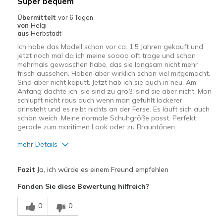
Super bequem
Übermittelt
vor 6 Tagen
von
Helgi
aus
Herbstadt
Ich habe das Modell schon vor ca. 1,5 Jahren gekauft und
jetzt noch mal da ich meine soooo oft trage und schon
mehrmals gewaschen habe, das sie langsam nicht mehr
frisch aussehen. Haben aber wirklich schon viel mitgemacht.
Sind aber nicht kaputt. Jetzt hab ich sie auch in neu. Am
Anfang dachte ich, sie sind zu groß, sind sie aber nicht. Man
schlüpft nicht raus auch wenn man gefühlt lockerer
drinsteht und es reibt nichts an der Ferse. Es läuft sich auch
schön weich. Meine normale Schuhgröße passt. Perfekt
gerade zum maritimen Look oder zu Brauntönen.
mehr Details
Vorteile
Fazit
Ja, ich würde es einem Freund empfehlen
Attraktives Design
Fanden Sie diese Bewertung hilfreich?
Bequem
0
0
Leicht