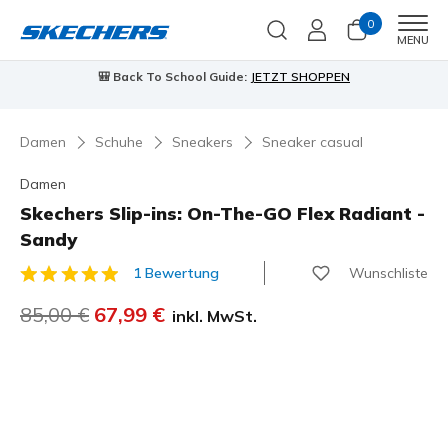
0
Men
MENU
90 Tage kostenlose Rückgabe
Jetzt anmelden
Damen
Schuhe
Sneakers
Sneaker casual
Damen
Skechers Slip-ins: On-The-GO Flex Radiant -
Sandy
Wunschliste
1 Bewertung
5 von 5 Kundenbewertungen
Reduziert von
85,00 €
auf
67,99 €
inkl. MwSt.