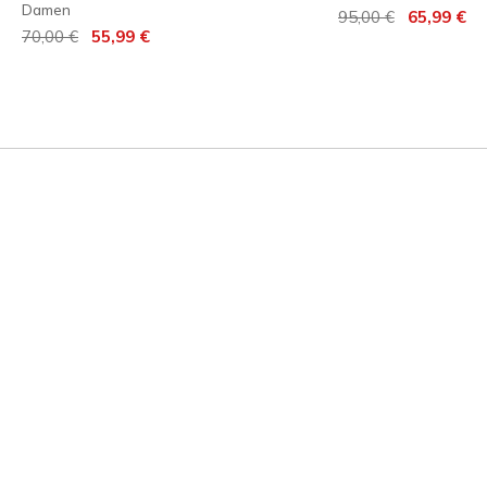
Damen
Reduziert von
auf
95,00 €
65,99 €
Reduziert von
auf
70,00 €
55,99 €