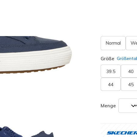
Passform
Normal
We
Größe
Größentab
39.5
40
44
45
Menge