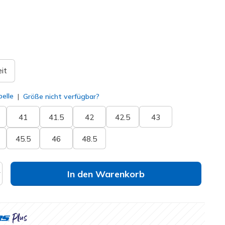
ausgewählt
it
elle
Größe nicht verfügbar?
41
41.5
42
42.5
43
45.5
46
48.5
In den Warenkorb