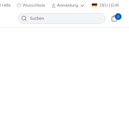
Hilfe
Wunschliste
Anmeldung
DEU | EUR
0
Arcade - Meet Ya There
Wunschliste
 Bewertungen
nbewertungen
inkl. MwSt.
#
183221
NVY
)