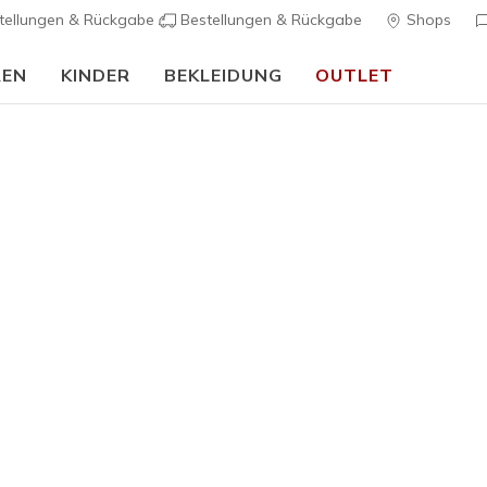
tellungen & Rückgabe
Bestellungen & Rückgabe
Shops
REN
KINDER
BEKLEIDUNG
OUTLET
Spare 20% mit
Student Beans
Jetzt entdecken
Herren
Bestseller
Arch Fit 
5
5 von 5 Kunde
75,00 €
Farbe
Marine
(