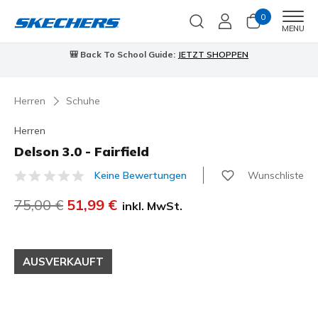
0
Men
MENU
🎒 Back To School Guide:
JETZT SHOPPEN
Herren
Schuhe
Herren
Delson 3.0 - Fairfield
Wunschliste
Keine Bewertungen
3,9 von 5 Kundenbewertungen
Reduziert von
75,00 €
auf
51,99 €
inkl. MwSt.
AUSVERKAUFT