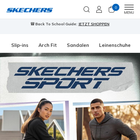
0
Men
MENU
🎒 Back To School Guide:
JETZT SHOPPEN
Slip-ins
Arch Fit
Sandalen
Leinenschuhe