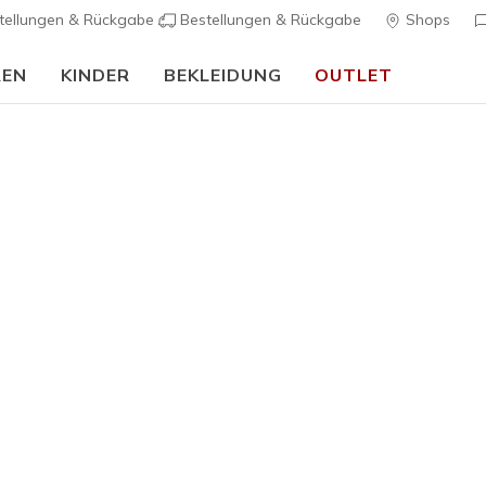
tellungen & Rückgabe
Bestellungen & Rückgabe
Shops
REN
KINDER
BEKLEIDUNG
OUTLET
90 Tage kostenlose Rückgabe
Jetzt anmelden
rch Fit
Sandalen
Leinensc