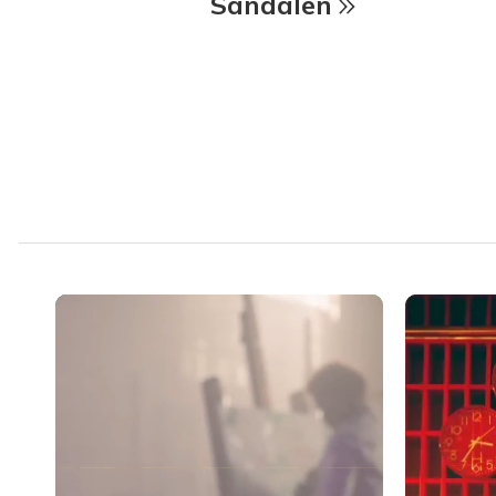
Sandalen
Media Carousel
Carousel with product photos. Use the previous and next buttons to