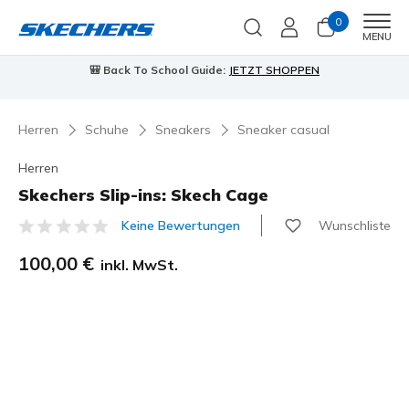
0
Men
MENU
🎒 Back To School Guide:
JETZT SHOPPEN
Herren
Schuhe
Sneakers
Sneaker casual
Herren
Skechers Slip-ins: Skech Cage
Wunschliste
Keine Bewertungen
3,1 von 5 Kundenbewertungen
100,00 €
inkl. MwSt.