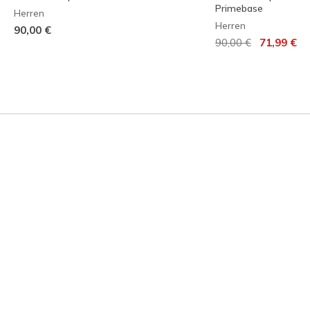
Primebase
Herren
Herren
90,00 €
Reduziert von
auf
90,00 €
71,99 €