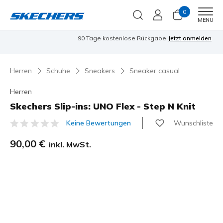
0
Men
MENU
90 Tage kostenlose Rückgabe
Jetzt anmelden
Herren
Schuhe
Sneakers
Sneaker casual
Herren
Skechers Slip-ins: UNO Flex - Step N Knit
Wunschliste
Keine Bewertungen
4,1 von 5 Kundenbewertungen
90,00 €
inkl. MwSt.