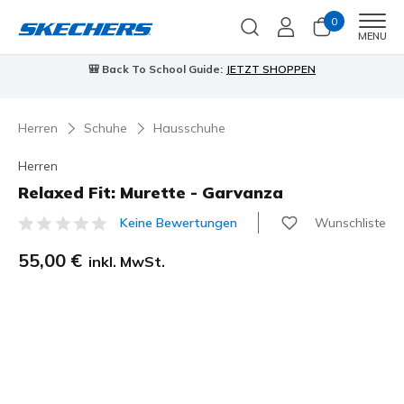
0
Men
MENU
🎒 Back To School Guide:
JETZT SHOPPEN
Herren
Schuhe
Hausschuhe
Herren
Relaxed Fit: Murette - Garvanza
Wunschliste
Keine Bewertungen
5 von 5 Kundenbewertungen
55,00 €
inkl. MwSt.