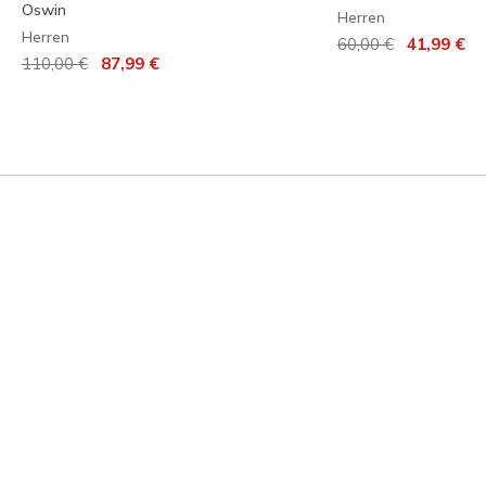
Oswin
Herren
Herren
Reduziert von
auf
60,00 €
41,99 €
Reduziert von
auf
110,00 €
87,99 €