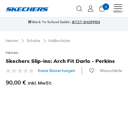
0
Men
MENU
🎒 Back To School Guide:
JETZT SHOPPEN
Herren
Schuhe
Halbschuhe
Herren
Skechers Slip-ins: Arch Fit Darlo - Perkins
Wunschliste
Keine Bewertungen
5 von 5 Kundenbewertungen
90,00 €
inkl. MwSt.