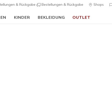
tellungen & Rückgabe
Bestellungen & Rückgabe
Shops
REN
KINDER
BEKLEIDUNG
OUTLET
🎒 Back To School Guide:
JETZT SHOPPEN
Herren
Wasserdicht
Waterproo
K
4,7 von 5 Kund
95,00 €
Farbe
Schwarz