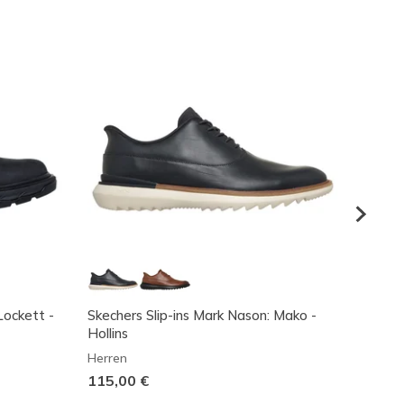
Lockett -
Skechers Slip-ins Mark Nason: Mako -
Work:
Hollins
Herren
Herren
Reduz
85,00
115,00 €