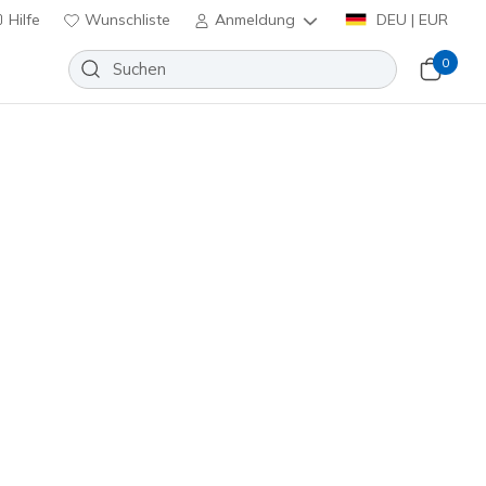
Hilfe
Wunschliste
Anmeldung
DEU | EUR
0
f: Dreston - Ratlon
Wunschliste
eine Bewertungen
enbewertungen
inkl. MwSt.
(#
204190
BLK
)