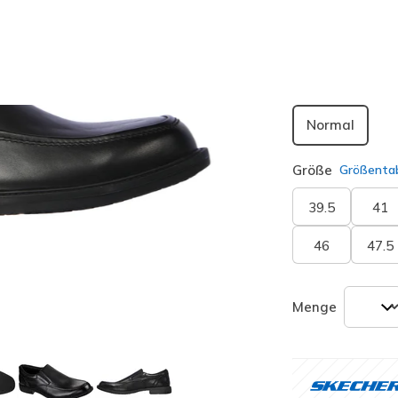
ausgewäh
Passform
Normal
Größe
Größentab
39.5
41
46
47.5
Menge