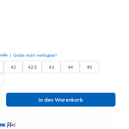
lt
elle
Größe nicht verfügbar?
42
42.5
43
44
45
In den Warenkorb