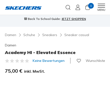
0
Men
MENU
🎒 Back To School Guide:
JETZT SHOPPEN
Damen
Schuhe
Sneakers
Sneaker casual
Damen
Academy HI - Elevated Essence
Wunschliste
Keine Bewertungen
5 von 5 Kundenbewertungen
75,00 €
inkl. MwSt.