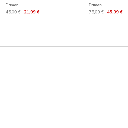
Damen
Damen
Reduziert von
auf
Reduziert von
auf
45,00 €
21,99 €
75,00 €
45,99 €