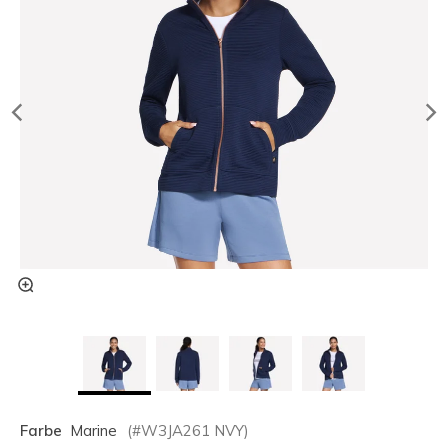
Farbe
Marine
(#
W3JA261
NVY
)