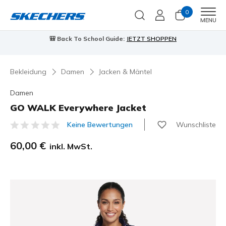
0
Men
MENU
🎒 Back To School Guide:
JETZT SHOPPEN
Bekleidung
Damen
Jacken & Mäntel
Damen
GO WALK Everywhere Jacket
Wunschliste
Keine Bewertungen
4,9 von 5 Kundenbewertungen
60,00 €
inkl. MwSt.