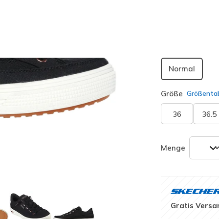
Passform
Normal
Größe
Größentab
36
36.5
Menge
Gratis Versa