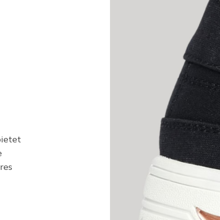
ietet
e
res