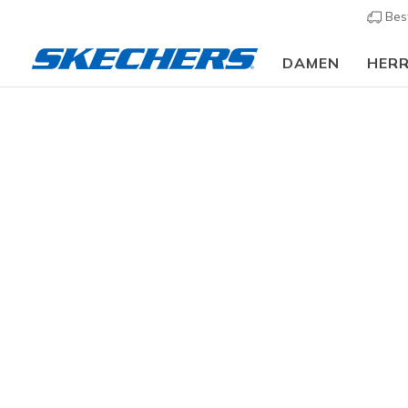
Bes
DAMEN
HER
Damen
Schuhe
Sneakers
Sneaker casual