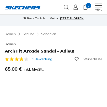
0
Men
MENU
🎒 Back To School Guide:
JETZT SHOPPEN
Damen
Schuhe
Sandalen
Damen
Arch Fit Arcade Sandal - Adieu!
Wunschliste
1 Bewertung
5 von 5 Kundenbewertungen
65,00 €
inkl. MwSt.