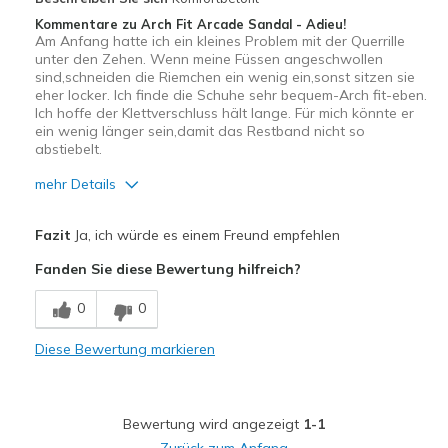
Kommentare zu Arch Fit Arcade Sandal - Adieu!
Am Anfang hatte ich ein kleines Problem mit der Querrille
unter den Zehen. Wenn meine Füssen angeschwollen
sind,schneiden die Riemchen ein wenig ein,sonst sitzen sie
eher locker. Ich finde die Schuhe sehr bequem-Arch fit-eben.
Ich hoffe der Klettverschluss hält lange. Für mich könnte er
ein wenig länger sein,damit das Restband nicht so
abstiebelt.
mehr Details
Vorteile
Fazit
Ja, ich würde es einem Freund empfehlen
Bequem
Fanden Sie diese Bewertung hilfreich?
Leicht
0
0
Stoßdämpfend
Diese Bewertung markieren
Geeignete Verwendung
Auf der Arbeit
Bewertung wird angezeigt
1-1
Bewegen an der frischen Luft