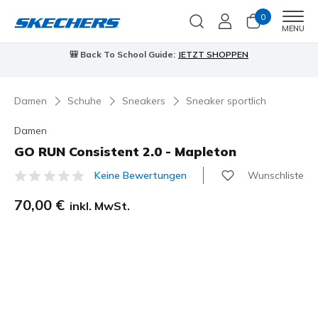
0
Men
MENU
90 Tage kostenlose Rückgabe
Jetzt anme
Damen
Schuhe
Sneakers
Sneaker sportlich
Damen
GO RUN Consistent 2.0 - Mapleton
Wunschliste
Keine Bewertungen
3,4 von 5 Kundenbewertungen
70,00 €
inkl. MwSt.