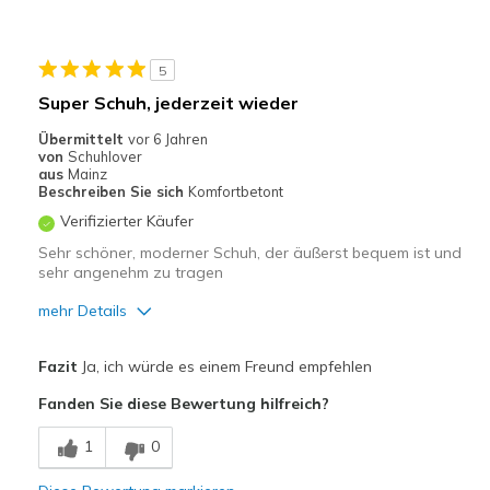
Geeignete Verwendung
Freizeitkleidung
5
Breite
Passen genau
Super Schuh, jederzeit wieder
Größe
Passt genau
Übermittelt
vor 6 Jahren
Meine Meinung zu
Ersatzpaar für alte
von
Schuhlover
Schuhen
Schuhe
aus
Mainz
Beschreiben Sie sich
Komfortbetont
Verifizierter Käufer
Sehr schöner, moderner Schuh, der äußerst bequem ist und
sehr angenehm zu tragen
mehr Details
Vorteile
Fazit
Ja, ich würde es einem Freund empfehlen
Attraktives Design
Fanden Sie diese Bewertung hilfreich?
Bequem
1
0
Leicht