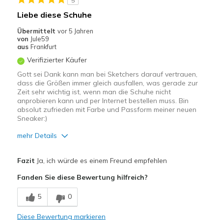
5
Geeignete Verwendung
Liebe diese Schuhe
Casual Wear
Übermittelt
vor 5 Jahren
von
Jule59
Travel
aus
Frankfurt
Verifizierter Käufer
Width
Feels true to width
Gott sei Dank kann man bei Sketchers darauf vertrauen,
Sizing
Feels true to size
dass die Größen immer gleich ausfallen, was gerade zur
View On Shoes
Shoes are for Wearing
Zeit sehr wichtig ist, wenn man die Schuhe nicht
anprobieren kann und per Internet bestellen muss. Bin
absolut zufrieden mit Farbe und Passform meiner neuen
Sneaker:)
mehr Details
Vorteile
Fazit
Ja, ich würde es einem Freund empfehlen
Bequem
Fanden Sie diese Bewertung hilfreich?
Leicht
5
0
Stoßdämpfend
Diese Bewertung markieren