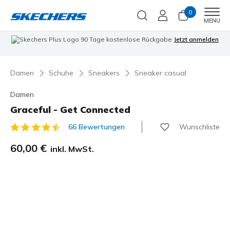
0
Men
MENU
90 Tage kostenlose Rückgabe
Jetzt anmelden
Damen
Schuhe
Sneakers
Sneaker casual
Damen
Graceful - Get Connected
Wunschliste
66 Bewertungen
3,5 von 5 Kundenbewertungen
60,00 €
inkl. MwSt.