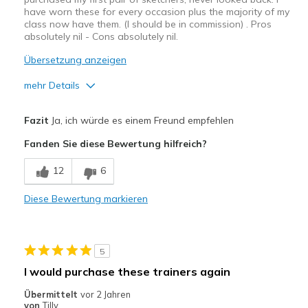
have worn these for every occasion plus the majority of my
class now have them. (I should be in commission) . Pros
absolutely nil - Cons absolutely nil.
Übersetzung anzeigen
mehr Details
Vorteile
Fazit
Ja, ich würde es einem Freund empfehlen
Attractive Design
Fanden Sie diese Bewertung hilfreich?
Breathe Well
12
6
Comfortable
Diese Bewertung markieren
Durable
Lightweight
5
Stylish
I would purchase these trainers again
Washable
Übermittelt
vor 2 Jahren
von
Tilly