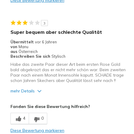
Diese Bewertung markieren
Stoßdämpfend
Geeignete Verwendung
3
Auf der Arbeit
Super bequem aber schlechte Qualität
Freizeitkleidung
Übermittelt
vor 6 Jahren
von
Manu
Breite
Passen genau
aus
Österreich
Beschreiben Sie sich
Stylisch
Größe
Passt genau
Habe das zweite Paar dieser Art beim ersten Rose Gold
Meine Meinung zu Schuhen
Ich liebe Schuhe
bald abgekrazt das er nicht mehr schön war. Beim zweiten
Paar nach einem Monat Innensohle kaputt. SCHADE trage
schon Jahren Skechers aber Qualität lässt sehr nach !!
mehr Details
Vorteile
Fanden Sie diese Bewertung hilfreich?
Bequem
4
0
Hübsch
Diese Bewertung markieren
Leicht