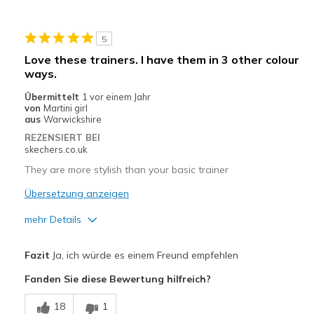
Sizing
Feels half size too small
View On Shoes
Shoes are for Wearing
5
Love these trainers. I have them in 3 other colour
ways.
Übermittelt
1 vor einem Jahr
von
Martini girl
aus
Warwickshire
REZENSIERT BEI
skechers.co.uk
They are more stylish than your basic trainer
Übersetzung anzeigen
mehr Details
View On Shoes
Shoes are for Wearing
Fazit
Ja, ich würde es einem Freund empfehlen
Fanden Sie diese Bewertung hilfreich?
18
1