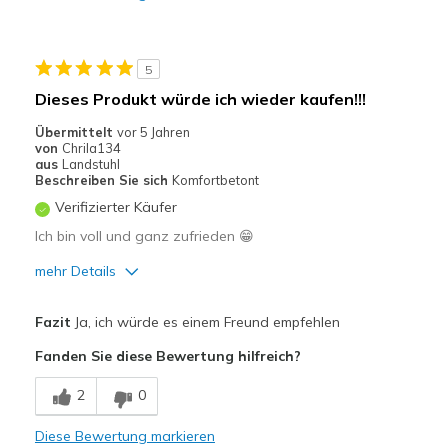
Geeignete Verwendung
Auf der Arbeit
5
Freizeitkleidung
Dieses Produkt würde ich wieder kaufen!!!
Breite
Passen genau
Übermittelt
vor 5 Jahren
von
Chrila134
Größe
Passt genau
aus
Landstuhl
Meine Meinung zu
Ersatzpaar für alte
Beschreiben Sie sich
Komfortbetont
Schuhen
Schuhe
Verifizierter Käufer
Ich bin voll und ganz zufrieden 😁
mehr Details
Vorteile
Fazit
Ja, ich würde es einem Freund empfehlen
Attraktives Design
Fanden Sie diese Bewertung hilfreich?
Bequem
2
0
Leicht
Diese Bewertung markieren