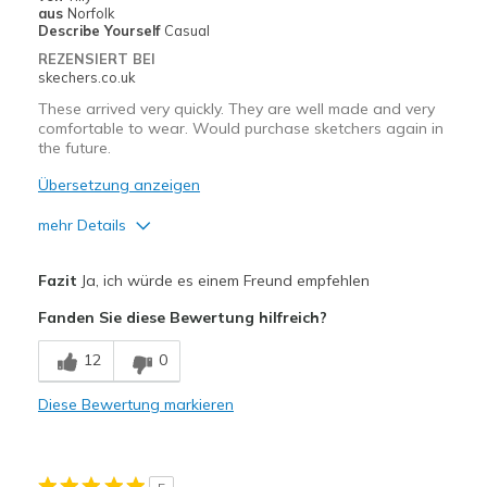
aus
Norfolk
Nachteile
Describe Yourself
Casual
There are no cons in my opinion
REZENSIERT BEI
skechers.co.uk
Geeignete Verwendung
These arrived very quickly. They are well made and very
Casual Wear
comfortable to wear. Would purchase sketchers again in
the future.
Going Out
Übersetzung anzeigen
Special Occasions
mehr Details
Travel
Vorteile
Fazit
Ja, ich würde es einem Freund empfehlen
Width
Attractive Design
Feels true to width
Fanden Sie diese Bewertung hilfreich?
Sizing
Feels true to size
Breathe Well
View On Shoes
I'm Really Into Shoes
12
0
Comfortable
Diese Bewertung markieren
Durable
Stylish