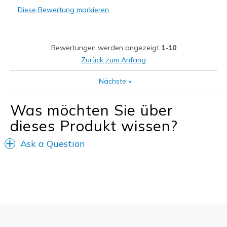
Diese Bewertung markieren
Leicht
Stoßdämpfend
Bewertungen werden angezeigt
1-10
Geeignete Verwendung
Zurück zum Anfang
Auf der Arbeit
Nächste
»
Größe
Passt genau
Was möchten Sie über
Meine Meinung zu Schuhen
Ich liebe Schuhe
dieses Produkt wissen?
Ask a Question