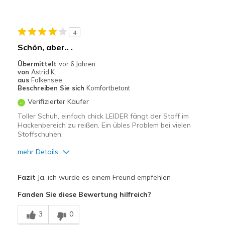
Nachteile
4
Nutzen schnell ab
Schön, aber.. .
Schlechte Qualität
Übermittelt
vor 6 Jahren
von
Astrid K.
Geeignete Verwendung
aus
Falkensee
Beschreiben Sie sich
Komfortbetont
Auf der Arbeit
Verifizierter Käufer
Breite
Passen genau
Toller Schuh, einfach chick LEIDER fängt der Stoff im
Hackenbereich zu reißen. Ein übles Problem bei vielen
Größe
Passt genau
Stoffschuhen.
mehr Details
Vorteile
Fazit
Ja, ich würde es einem Freund empfehlen
Attraktives Design
Fanden Sie diese Bewertung hilfreich?
Bequem
3
0
Hübsch