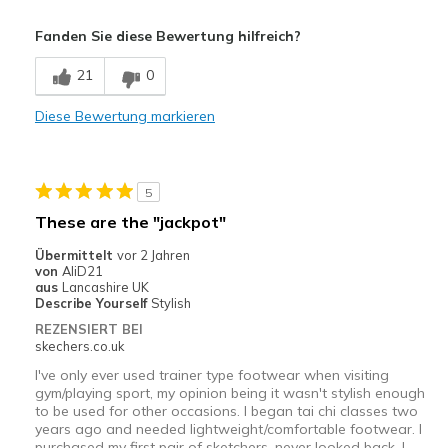
Nachteile
Fanden Sie diese Bewertung hilfreich?
Poor Cushioning
21
0
Geeignete Verwendung
Diese Bewertung markieren
Going Out
View On Shoes
Shoes are for Wearing
5
These are the "jackpot"
Übermittelt
vor 2 Jahren
von
AliD21
aus
Lancashire UK
Describe Yourself
Stylish
REZENSIERT BEI
skechers.co.uk
I've only ever used trainer type footwear when visiting
gym/playing sport, my opinion being it wasn't stylish enough
to be used for other occasions. I began tai chi classes two
years ago and needed lightweight/comfortable footwear. I
purchased my first pair of sketchers, never looked back. I