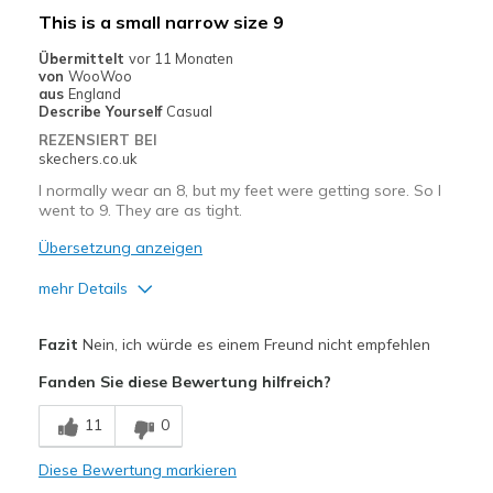
This is a small narrow size 9
Übermittelt
vor 11 Monaten
von
WooWoo
aus
England
Describe Yourself
Casual
REZENSIERT BEI
skechers.co.uk
I normally wear an 8, but my feet were getting sore. So I
went to 9. They are as tight.
Übersetzung anzeigen
mehr Details
Nachteile
Fazit
Nein, ich würde es einem Freund nicht empfehlen
Need Break In
Fanden Sie diese Bewertung hilfreich?
Geeignete Verwendung
11
0
Casual Wear
Diese Bewertung markieren
Width
Feels too narrow