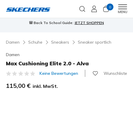
0
Men
MENU
HOPPEN
90 Tage kostenlose Rückgabe
J
Damen
Schuhe
Sneakers
Sneaker sportlich
Damen
Max Cushioning Elite 2.0 - Alva
Wunschliste
Keine Bewertungen
5 von 5 Kundenbewertungen
115,00 €
inkl. MwSt.