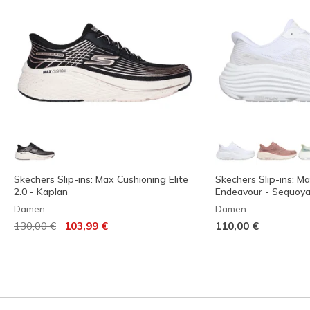
Skechers Slip-ins: Max Cushioning Elite
Skechers Slip-ins: M
2.0 - Kaplan
Endeavour - Sequoy
Damen
Damen
Reduziert von
auf
130,00 €
103,99 €
110,00 €