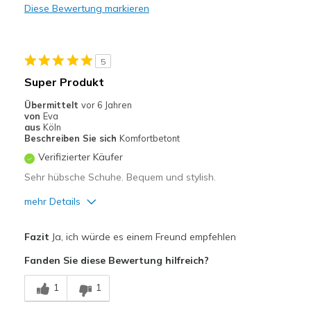
Diese Bewertung markieren
Leicht
Stoßdämpfend
5
Geeignete Verwendung
Super Produkt
Auf der Arbeit
Übermittelt
vor 6 Jahren
von
Eva
Freizeitkleidung
aus
Köln
Beschreiben Sie sich
Komfortbetont
Breite
Passen genau
Verifizierter Käufer
Größe
Passt genau
Sehr hübsche Schuhe. Bequem und stylish.
Meine Meinung zu Schuhen
Ich liebe Schuhe
mehr Details
Vorteile
Fazit
Ja, ich würde es einem Freund empfehlen
Attraktives Design
Fanden Sie diese Bewertung hilfreich?
Bequem
1
1
Hübsch