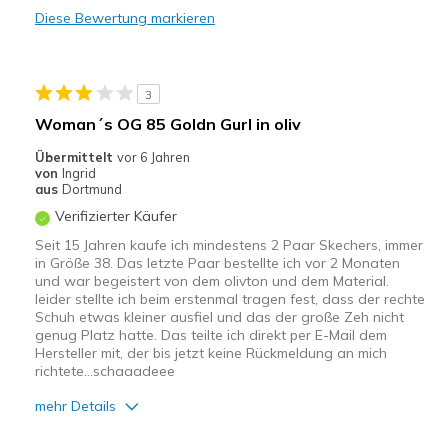
Diese Bewertung markieren
Leicht
Stoßdämpfend
3
Geeignete Verwendung
Woman´s OG 85 Goldn Gurl in oliv
Freizeitkleidung
Übermittelt
vor 6 Jahren
von
Ingrid
Zum Ausgehen
aus
Dortmund
Verifizierter Käufer
Breite
Passen genau
Seit 15 Jahren kaufe ich mindestens 2 Paar Skechers, immer
Größe
Passt genau
in Größe 38. Das letzte Paar bestellte ich vor 2 Monaten
Meine Meinung zu Schuhen
Ich liebe Schuhe
und war begeistert von dem olivton und dem Material.
leider stellte ich beim erstenmal tragen fest, dass der rechte
Schuh etwas kleiner ausfiel und das der große Zeh nicht
genug Platz hatte. Das teilte ich direkt per E-Mail dem
Hersteller mit, der bis jetzt keine Rückmeldung an mich
richtete...schaaadeee
mehr Details
Vorteile