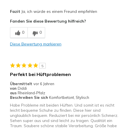
Vorteile
Fazit
Ja, ich würde es einem Freund empfehlen
Attraktives Design
Fanden Sie diese Bewertung hilfreich?
Bequem
0
0
Hübsch
Diese Bewertung markieren
Leicht
Geeignete Verwendung
5
Freizeitkleidung
Perfekt bei Hüftproblemen
Breite
Passen genau
Übermittelt
vor 6 Jahren
von
Diddi
Größe
Passt genau
aus
Rheinland-Pfalz
Meine Meinung zu Schuhen
Ich liebe Schuhe
Beschreiben Sie sich
Komfortbetont, Stylisch
Habe Probleme mit beiden Hüften. Und somit ist es nicht
leicht bequeme Schuhe zu finden. Diese hier sind
unglaublich bequem. Reduziert bei mir persönlich Schmerz.
Sehen super aus und sind leicht zu tragen. Qualität ein
Traum. Saubere schöne stabile Verarbeitung. Größe habe