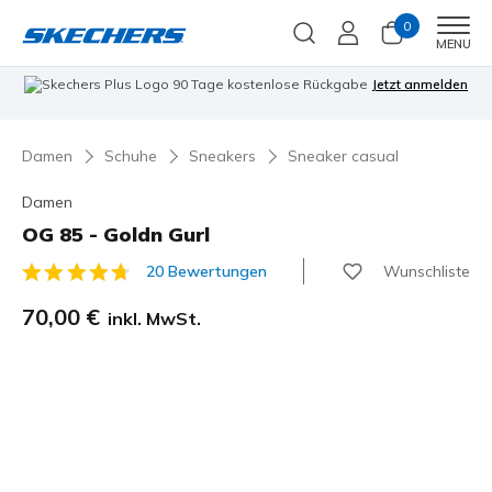
0
Men
MENU
zt anmelden
🎁 Anmelden und sparen: 5€ Rabatt + kostenloser Versand
Jetzt anmelden
🎁
Damen
Schuhe
Sneakers
Sneaker casual
Damen
OG 85 - Goldn Gurl
Wunschliste
20 Bewertungen
3,8 von 5 Kundenbewertungen
70,00 €
inkl. MwSt.