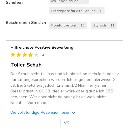
Ich liebe Schuhe
11
Schuhen
Ersatzpaar für alte Schuhe
8
Beschreiben Sie sich
Komfortbetont
15
Stylisch
11
Hilfreichste Positive Bewertung
4
Toller Schuh
Der Schuh sieht toll aus und ich bin schon mehrfach positiv
darauf angesprochen worden. Ich trage normalerweise Gr.
39. Bei Sketchers jedoch 1ne bis 1/2 Nummer ķleiner.
Dieser passt in Gr. 38, idealer wäre aber glaube ich 38.5
gewesen. War aber nicht da oder gibt es wohl nicht.
Nachteil: Vorn an de
...
Die vollständige Rezension lesen
VS
Gegen