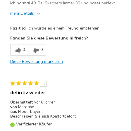
ich normal 40. Bei Skechers immer 39 und passt perfekt.
mehr Details
Vorteile
Fazit
Ja, ich würde es einem Freund empfehlen
Attraktives Design
Fanden Sie diese Bewertung hilfreich?
Bequem
0
0
Leicht
Diese Bewertung markieren
Stoßdämpfend
Geeignete Verwendung
5
Freizeitkleidung
defintiv wieder
Breite
Passen genau
Übermittelt
vor 6 Jahren
von
Morgane
Größe
Passt genau
aus
Niederbayern
Meine Meinung zu Schuhen
Ich liebe Schuhe
Beschreiben Sie sich
Komfortbetont
Verifizierter Käufer