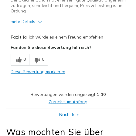
Der Skecher Schuh hat eine sehr gute Qualität. angenehm
zu tragen, sehr leicht und bequem, Preis & Leistung ist in
Ordung
mehr Details
Vorteile
Fazit
Ja, ich würde es einem Freund empfehlen
Attraktives Design
Fanden Sie diese Bewertung hilfreich?
Bequem
0
0
Leicht
Diese Bewertung markieren
Stoßdämpfend
Geeignete Verwendung
Bewertungen werden angezeigt
1-10
Auf der Arbeit
Zurück zum Anfang
Breite
Passen genau
Nächste
»
Größe
Passt genau
Meine Meinung zu
Ersatzpaar für alte
Was möchten Sie über
Schuhen
Schuhe