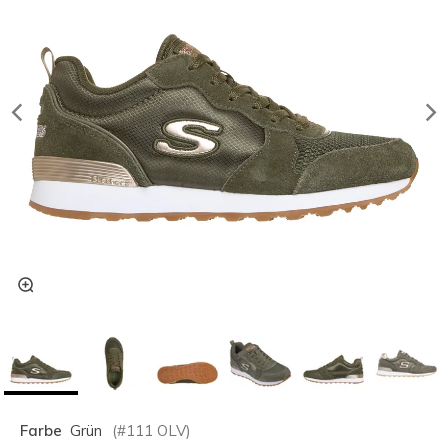
Farbe
Grün
(#
111
OLV
)