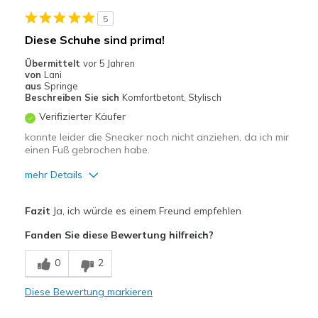
5
Diese Schuhe sind prima!
Übermittelt
vor 5 Jahren
von
Lani
aus
Springe
Beschreiben Sie sich
Komfortbetont, Stylisch
Verifizierter Käufer
konnte leider die Sneaker noch nicht anziehen, da ich mir
einen Fuß gebrochen habe.
mehr Details
Vorteile
Fazit
Ja, ich würde es einem Freund empfehlen
Attraktives Design
Fanden Sie diese Bewertung hilfreich?
Bequem
0
2
Leicht
Diese Bewertung markieren
Stoßdämpfend