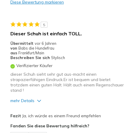
Diese Bewertung markieren
Leicht
Stoßdämpfend
5
Geeignete Verwendung
Dieser Schuh ist einfach TOLL.
Auf der Arbeit
Übermittelt
vor 6 Jahren
von
Babs die Hundefrau
Freizeitkleidung
aus
Frankfurt/Main
Beschreiben Sie sich
Stylisch
Zum Ausgehen
Verifizierter Käufer
dieser Schuh sieht sehr gut aus-macht einen
Breite
Passen genau
strapazierfähigen Eindruck.Er ist bequem und bietet
Größe
Fühlt sich zu klein an
trotzdem einen guten Halt. Hält auch einem Regenschauer
Meine Meinung zu Schuhen
Ich liebe Schuhe
stand !
mehr Details
Vorteile
Fazit
Ja, ich würde es einem Freund empfehlen
Attraktives Design
Fanden Sie diese Bewertung hilfreich?
Bequem