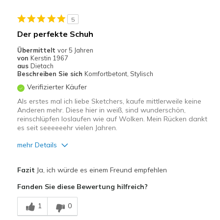
Geeignete Verwendung
5
Freizeitkleidung
Der perfekte Schuh
Breite
Passen genau
Übermittelt
vor 5 Jahren
von
Kerstin 1967
Größe
Passt genau
aus
Dietach
Meine Meinung zu
Ersatzpaar für alte
Beschreiben Sie sich
Komfortbetont, Stylisch
Schuhen
Schuhe
Verifizierter Käufer
Als erstes mal ich liebe Sketchers, kaufe mittlerweile keine
Anderen mehr. Diese hier in weiß, sind wunderschön,
reinschlüpfen loslaufen wie auf Wolken. Mein Rücken dankt
es seit seeeeeehr vielen Jahren.
mehr Details
Vorteile
Fazit
Ja, ich würde es einem Freund empfehlen
Attraktives Design
Fanden Sie diese Bewertung hilfreich?
Bequem
1
0
Hübsch