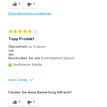
0
0
Leicht
Diese Bewertung markieren
Nachteile
Schwer anzuziehen
5
Schwer auszuziehen
Topp Produkt
Geeignete Verwendung
Übermittelt
vor 6 Jahren
von
.
Besondere Anlässe
aus
.
Beschreiben Sie sich
Komfortbetont, Stylisch
Freizeitkleidung
Verifizierter Käufer
Zum Ausgehen
..
mehr Details
Breite
Passen genau
Größe
Passt genau
Vorteile
Fanden Sie diese Bewertung hilfreich?
Meine Meinung zu Schuhen
Ich liebe Schuhe
Attraktives Design
0
0
Bequem