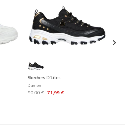
Skechers D'Lites
D'Lite
Damen
Dame
Reduziert von
90,00 €
auf
71,99 €
75,00