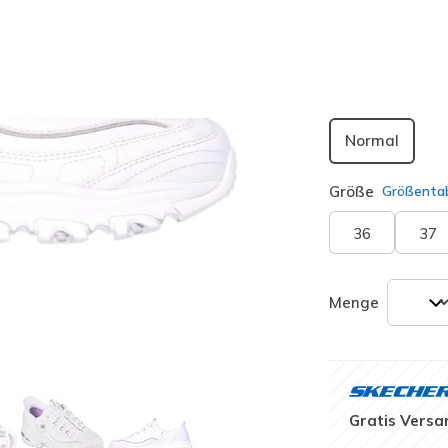
ausgewäh
Passform
Normal
Größe
Größentab
36
37
Menge
Gratis Versa