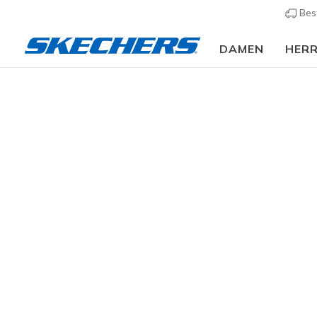
Bes
DAMEN
HER
Damen
Schuhe
Sneakers
Sneaker casual