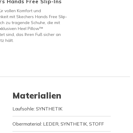
s Hands Free Slip-Ins
ür vollen Komfort und
keit mit Skechers Hands Free Slip-
ach zu tragende Schuhe, die mit
klusiven Heel Pillow™
et sind, das Ihren Fuß sicher an
tz hält.
Materialien
Laufsohle: SYNTHETIK
Obermaterial: LEDER, SYNTHETIK, STOFF