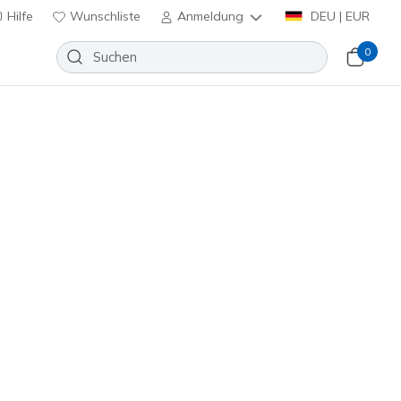
Hilfe
Wunschliste
Anmeldung
DEU | EUR
0
90 Tage kostenlose Rückgab
lip-ins: D'Lites
Wunschliste
 Bewertungen
nbewertungen
inkl. MwSt.
lber
(#
150031
WSL
)