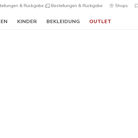
tellungen & Rückgabe
Bestellungen & Rückgabe
Shops
REN
KINDER
BEKLEIDUNG
OUTLET
Damen
Skechers S
4
4 von 5 Kunde
95,00 €
Farbe
Weiss / Si