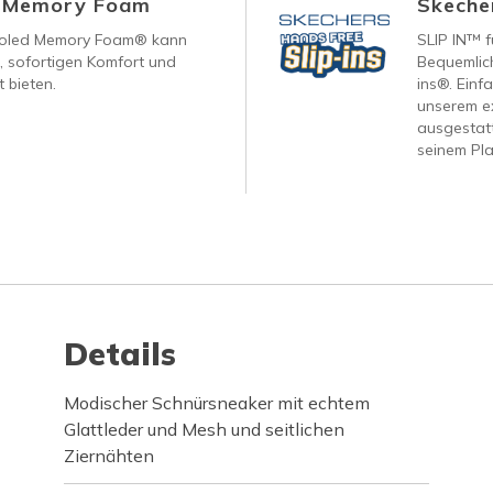
d Memory Foam
Skecher
ooled Memory Foam® kann
SLIP IN™ f
, sofortigen Komfort und
Bequemlich
 bieten.
ins®. Einf
unserem ex
ausgestatt
seinem Pla
Details
Modischer Schnürsneaker mit echtem
Glattleder und Mesh und seitlichen
Ziernähten