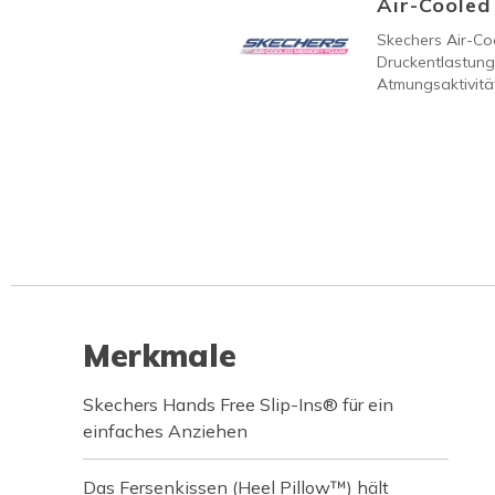
Air-Coole
Skechers Air-C
Druckentlastung
Atmungsaktivität
Merkmale
Skechers Hands Free Slip-Ins® für ein
einfaches Anziehen
Das Fersenkissen (Heel Pillow™) hält