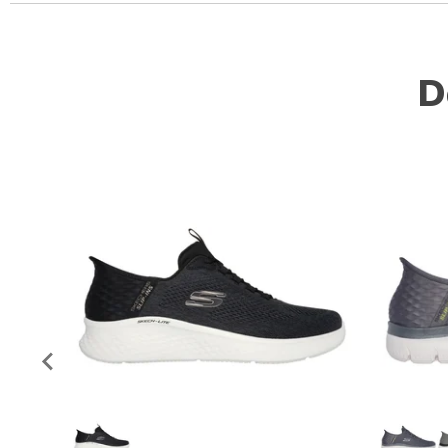
Slidepanel 1 of 1, Showing items 1 to 5 of 1.
D