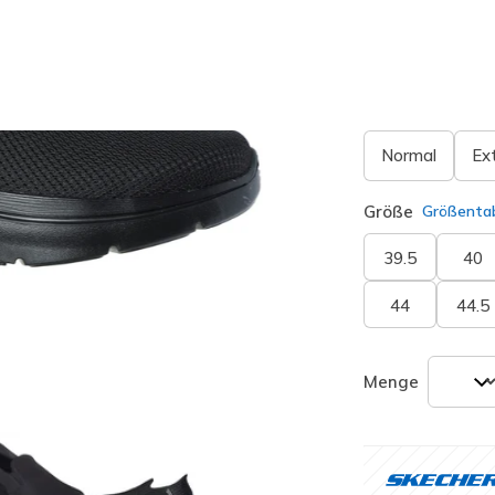
Passform
Normal
Ex
Größe
Größentab
39.5
40
44
44.5
Menge