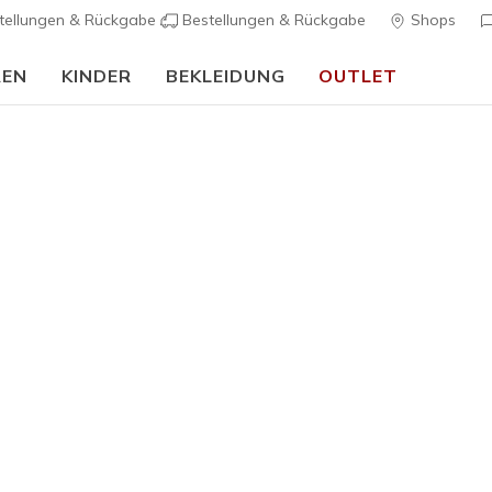
tellungen & Rückgabe
Bestellungen & Rückgabe
Shops
REN
KINDER
BEKLEIDUNG
OUTLET
90 Tage kostenlose Rückgabe
Jetzt anmelden
Herren
Skechers 
1
5 von 5 Kunde
110,00 
Farbe
Schwarz