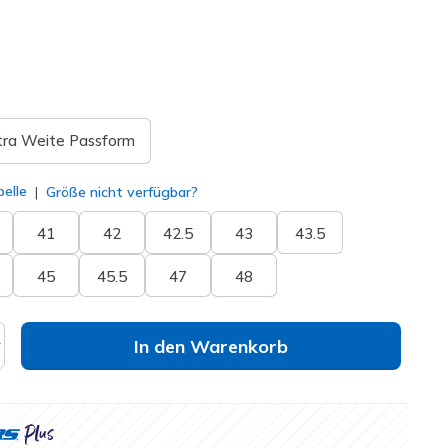
ausgewählt
tra Weite Passform
elle
Größe nicht verfügbar?
41
42
42.5
43
43.5
45
45.5
47
48
In den Warenkorb