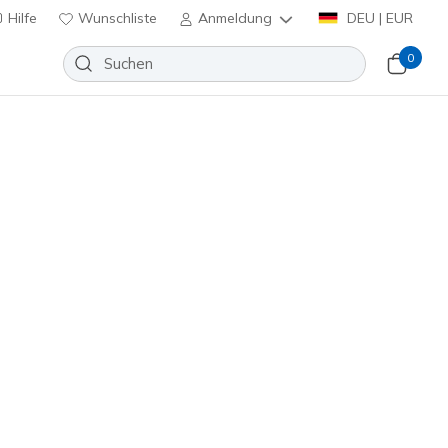
Hilfe
Wunschliste
Anmeldung
DEU | EUR
0
Slip-ins: GO WALK Arch Fit 2.0
Wunschliste
 Bewertung
nbewertungen
€
inkl. MwSt.
(#
216600
BBK
)