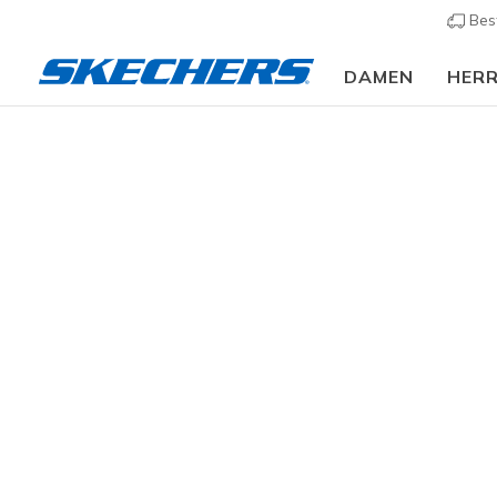
Bes
DAMEN
HER
Herren
Schuhe
Sneakers
Sneaker casual