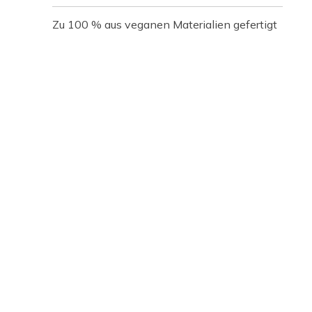
Zu 100 % aus veganen Materialien gefertigt
Media Carousel
Carousel with product photos. Use the previous and next buttons t