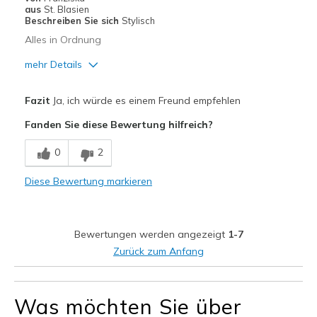
Meine Meinung zu
Ersatzpaar für alte
aus
St. Blasien
Schuhen
Schuhe
Beschreiben Sie sich
Stylisch
Alles in Ordnung
mehr Details
Vorteile
Fazit
Ja, ich würde es einem Freund empfehlen
Bequem
Fanden Sie diese Bewertung hilfreich?
Geeignete Verwendung
0
2
Freizeitkleidung
Diese Bewertung markieren
Breite
Passen genau
Größe
Passt genau
Meine Meinung zu Schuhen
Ich liebe Schuhe
Bewertungen werden angezeigt
1-7
Zurück zum Anfang
Was möchten Sie über