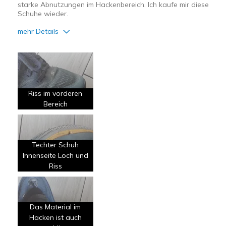
starke Abnutzungen im Hackenbereich. Ich kaufe mir diese
Schuhe wieder.
mehr Details
Vorteile
Attraktives Design
Bequem
Riss im vorderen
Leicht
Bereich
Nachteile
Nutzen schnell ab
Techter Schuh
Innenseite Loch und
Schlechte Qualität
Riss
Geeignete Verwendung
Freizeitkleidung
Das Material im
Hacken ist auch
Breite
Passen genau