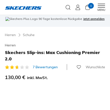
0
Men
MENU
90 Tage kostenlose Rückgabe
Jetzt anmelden
Herren
Schuhe
Herren
Skechers Slip-ins: Max Cushioning Premier
2.0
Wunschliste
7 Bewertungen
5 von 5 Kundenbewertungen
130,00 €
inkl. MwSt.