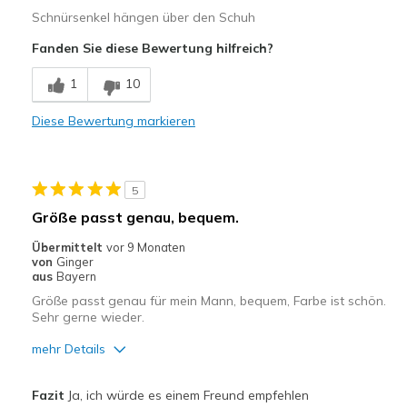
Breite
Passen genau
Schnürsenkel hängen über den Schuh
Größe
Passt genau
Fanden Sie diese Bewertung hilfreich?
Meine Meinung zu Schuhen
Ich liebe Schuhe
1
10
Diese Bewertung markieren
5
Größe passt genau, bequem.
Übermittelt
vor 9 Monaten
von
Ginger
aus
Bayern
Größe passt genau für mein Mann, bequem, Farbe ist schön.
Sehr gerne wieder.
mehr Details
Vorteile
Fazit
Ja, ich würde es einem Freund empfehlen