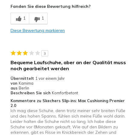
Bequem
Fanden Sie diese Bewertung hilfreich?
Geeignete Verwendung
1
1
Urlaub
Diese Bewertung markieren
Breite
Passen genau
Größe
Passt genau
3
Bequeme Laufschuhe, aber an der Qualität muss
noch gearbeitet werden
Übermittelt
1 vor einem Jahr
von
Kamima
aus
Berlin
Beschreiben Sie sich
Komfortbetont
Kommentare zu Skechers Slip-ins: Max Cushioning Premier
2.0
Ich mag diese Schuhe, denn trotz meiner sehr breiten Füße
und des hohen Spanns, fühlen sich meine Füße wohl darin.
Leider halten die Schuhe nicht so lang. Ich habe diese
Schuhe vor 8Monaten gekauft. Wie auf den Bildern zu
erkennen, gibt es Risse im Knickbereich der Zehen und