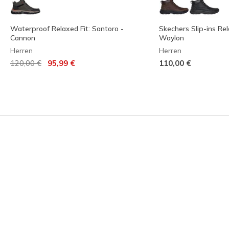
Waterproof Relaxed Fit: Santoro -
Skechers Slip-ins Rela
Cannon
Waylon
Herren
Herren
Reduziert von
auf
120,00 €
95,99 €
110,00 €