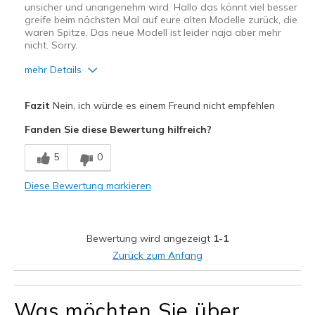
unsicher und unangenehm wird. Hallo das könnt viel besser
greife beim nächsten Mal auf eure alten Modelle zurück, die
waren Spitze. Das neue Modell ist leider naja aber mehr
nicht. Sorry.
mehr Details
Vorteile
Fazit
Nein, ich würde es einem Freund nicht empfehlen
Bequem
Fanden Sie diese Bewertung hilfreich?
Nachteile
5
0
Zu dünne Sohle
Diese Bewertung markieren
Geeignete Verwendung
Freizeitkleidung
Bewertung wird angezeigt
1-1
Breite
Passen genau
Zurück zum Anfang
Größe
Passt genau
Meine Meinung zu
Ersatzpaar für alte
Schuhen
Schuhe
Was möchten Sie über