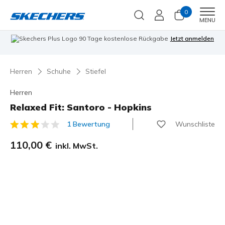
0
Men
MENU
90 Tage kostenlose Rückgabe
Jetzt anmelden
Herren
Schuhe
Stiefel
Herren
Relaxed Fit: Santoro - Hopkins
Wunschliste
1 Bewertung
3,1 von 5 Kundenbewertungen
110,00 €
inkl. MwSt.